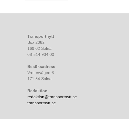
Transportnytt
Box 2082
169 02 Solna
08-514 934 00
Besöksadress
Vretenvägen 6
171 54 Solna
Redaktion
redaktion@transportnytt.se
transportnytt.se