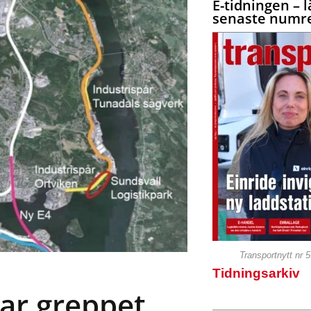
E-tidningen – l
senaste numre
Transportnytt nr 
Tidningsarkiv
tar greppet