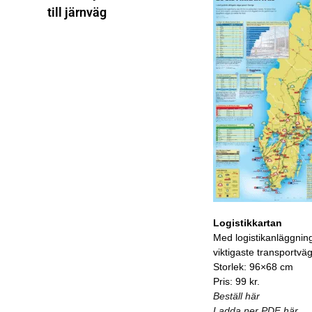
till järnväg
Logistikkartan
Med logistikanläggnin
viktigaste transportvä
Storlek: 96×68 cm
Pris: 99 kr.
Beställ här
Ladda ner PDF här