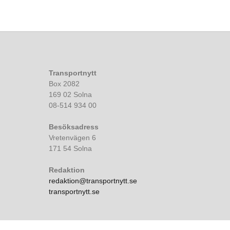
Transportnytt
Box 2082
169 02 Solna
08-514 934 00
Besöksadress
Vretenvägen 6
171 54 Solna
Redaktion
redaktion@transportnytt.se
transportnytt.se