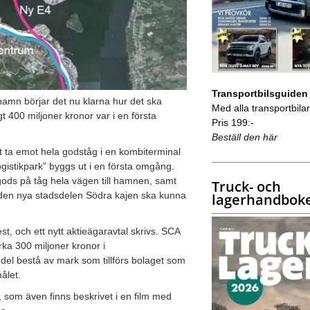
Transportbilsguiden
hamn börjar det nu klarna hur det ska
Med alla transportbilar 
00 miljoner kronor var i en första
Pris 199:-
Beställ den här
t ta emot hela godståg i en kombiterminal
ogistikpark” byggs ut i en första omgång.
gods på tåg hela vägen till hamnen, samt
Truck- och
t den nya stadsdelen Södra kajen ska kunna
lagerhandbok
 och ett nytt aktieägaravtal skrivs. SCA
ka 300 miljoner kronor i
 del bestå av mark som tillförs bolaget som
ålet.
t, som även finns beskrivet i en film med