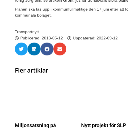
rörlig 3d-grafik; se artikeln
Grönt ljus för Sundsvalls stora plane
Planen ska tas upp i kommunfullmäktige den 17 juni efter att fö
kommunala bolaget.
Transportnytt
Publicerad:
2013-05-12
Uppdaterad: 2022-09-12
Fler artiklar
Miljonsatsning på
Nytt projekt för SLP