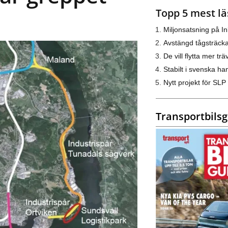
Topp 5 mest lä
Miljonsatsning på I
Avstängd tågsträck
De vill flytta mer trä
Stabilt i svenska h
Nytt projekt för SLP
Transportbils