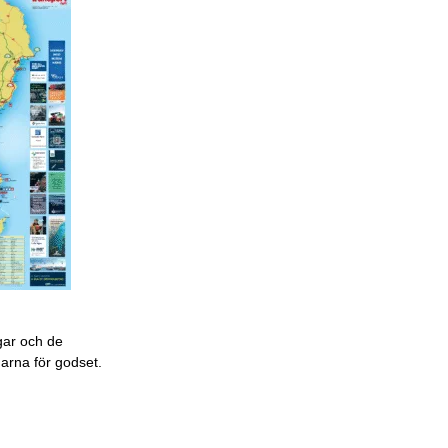
gar och de
garna för godset.