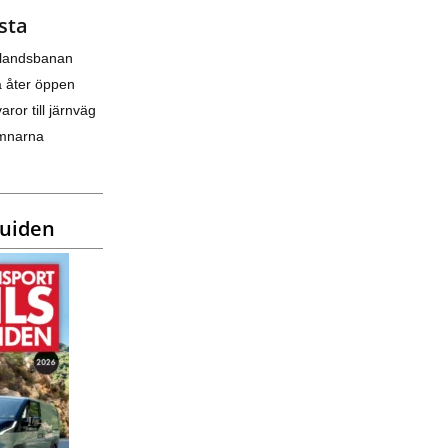
sta
nlandsbanan
a åter öppen
varor till järnväg
amnarna
guiden