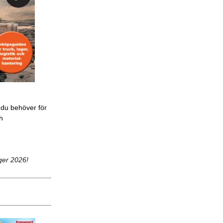
 du behöver för
ch
ger 2026!