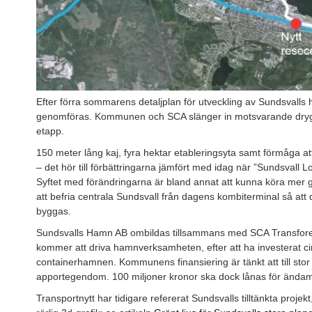
Efter förra sommarens detaljplan för utveckling av Sundsvalls 
genomföras. Kommunen och SCA slänger in motsvarande drygt 4
etapp.
150 meter lång kaj, fyra hektar etableringsyta samt förmåga at
– det hör till förbättringarna jämfört med idag när ”Sundsvall L
Syftet med förändringarna är bland annat att kunna köra mer 
att befria centrala Sundsvall från dagens kombiterminal så at
byggas.
Sundsvalls Hamn AB ombildas tillsammans med SCA Transforest,
kommer att driva hamnverksamheten, efter att ha investerat cir
containerhamnen. Kommunens finansiering är tänkt att till stor
apportegendom. 100 miljoner kronor ska dock lånas för ändam
Transportnytt har tidigare refererat Sundsvalls tilltänkta projek