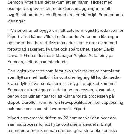
Semcon lyfter fram det faktum att en hamn, i likhet med
exempelvis gruvor och produktionsanläggningar, är ett
avgränsat område och därmed en perfekt miljö för autonoma
lösningar.
– Visionen är att bygga en helt autonom logistikproduktion för
Yilport vilket känns väldigt spännande. Autonoma lösningar
optimerar inte bara driftsskostnader utan bidrar även med
förbättrad säkerhet, kvalitet och spårbarhet, säger David
Darwall, Global Business Manager Applied Autonomy på
Semcon, i ett pressmeddelande.
Den logistikprocess som först ska undersökas är containrar
som flyttas med lastbil från containerlagring till kaj där sedan
kranar lyfter över containern till fartyg. I projektet kommer
Semcon att kartlägga alla delar av processen, kostnader,
behov och utmaningar för att kunna förstå processen på
djupet. Därefter kommer en kravspecifikation, konceptlösning
och business case att levereras till Yilport.
Yilport ansvarar för driften av 22 hamnar världen över där
samma process för att flytta containers används. Enligt
hamnoperatören kan man därmed göra stora ekonomiska