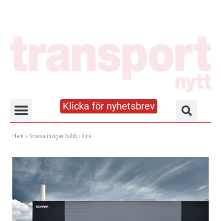
Klicka för nyhetsbrev
Truck- och lagerhandboken
Hem
»
Scania inviger hubb i Kina