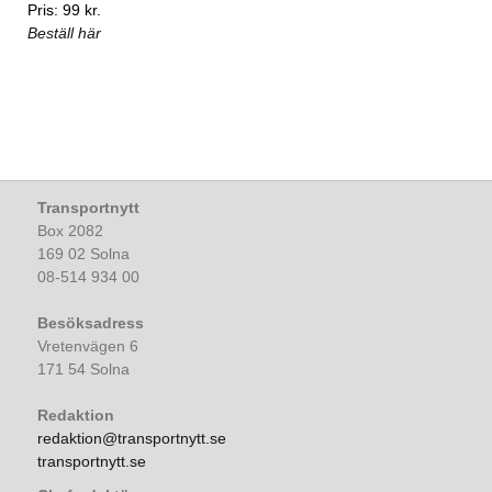
Pris: 99 kr.
Beställ här
Transportnytt
Box 2082
169 02 Solna
08-514 934 00
Besöksadress
Vretenvägen 6
171 54 Solna
Redaktion
redaktion@transportnytt.se
transportnytt.se