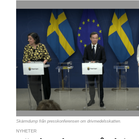
Skärmdump från presskonferensen om drivmedelsskatten.
NYHETER