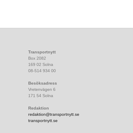
Transportnytt
Box 2082
169 02 Solna
08-514 934 00
Besöksadress
Vretenvägen 6
171 54 Solna
Redaktion
redaktion@transportnytt.se
transportnytt.se