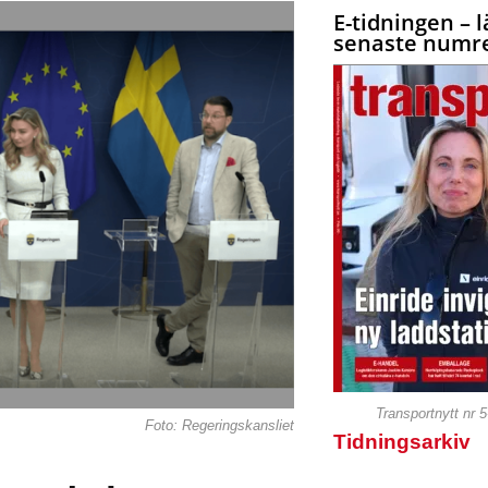
E-tidningen – l
senaste numre
Transportnytt nr 
Foto: Regeringskansliet
Tidningsarkiv