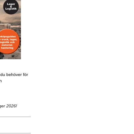
 du behöver för
ch
ger 2026!