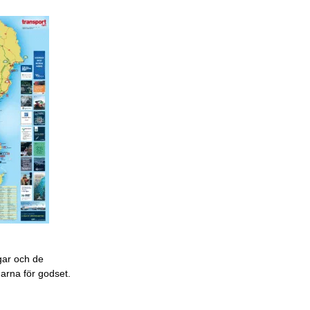
gar och de
garna för godset.