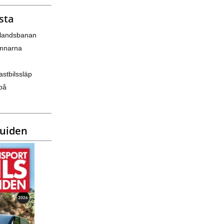
sta
nlandsbanan
amnarna
astbilssläp
på
guiden