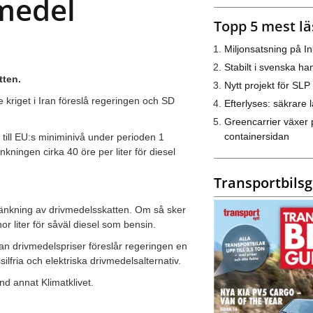
vmedel
Topp 5 mest lä
Miljonsatsning på I
Stabilt i svenska h
tten.
Nytt projekt för SLP
e kriget i Iran föreslå regeringen och SD
Efterlyses: säkrare l
Greencarrier växer 
containersidan
t till EU:s miniminivå under perioden 1
ningen cirka 40 öre per liter för diesel
Transportbils
änkning av drivmedelsskatten. Om så sker
or liter för såväl diesel som bensin.
rkan drivmedelspriser föreslår regeringen en
ilfria och elektriska drivmedelsalternativ.
d annat Klimatklivet.