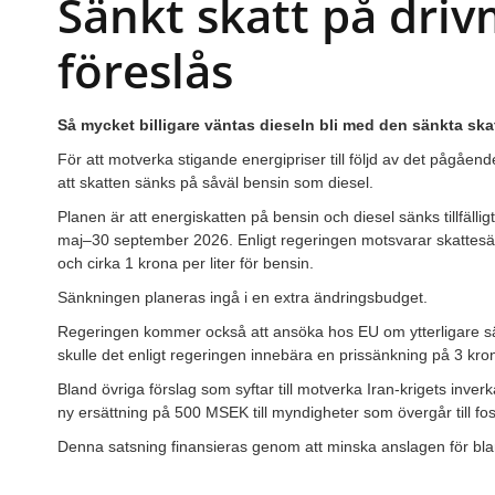
Sänkt skatt på dri
föreslås
Så mycket billigare väntas dieseln bli med den sänkta ska
För att motverka stigande energipriser till följd av det pågåend
att skatten sänks på såväl bensin som diesel.
Planen är att energiskatten på bensin och diesel sänks tillfällig
maj–30 september 2026. Enligt regeringen motsvarar skattesänk
och cirka 1 krona per liter för bensin.
Sänkningen planeras ingå i en extra ändringsbudget.
Regeringen kommer också att ansöka hos EU om ytterligare s
skulle det enligt regeringen innebära en prissänkning på 3 kron
Bland övriga förslag som syftar till motverka Iran-krigets inve
ny ersättning på 500 MSEK till myndigheter som övergår till foss
Denna satsning finansieras genom att minska anslagen för blan