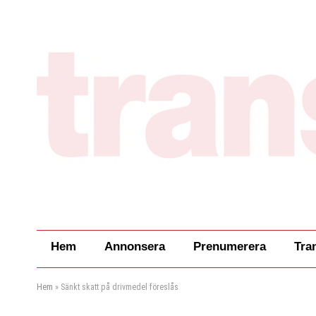
Hem
Annonsera
Prenumerera
Tra
Hem
»
Sänkt skatt på drivmedel föreslås