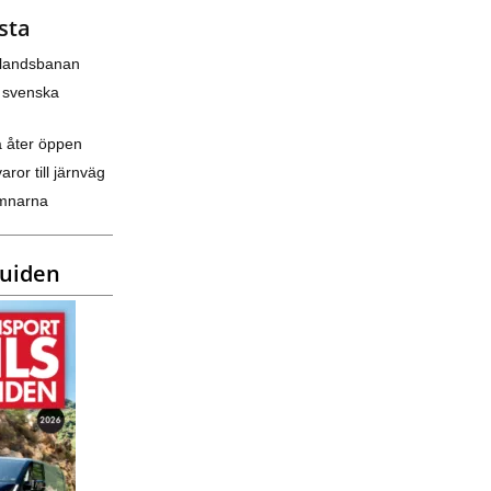
sta
nlandsbanan
 svenska
a åter öppen
varor till järnväg
amnarna
guiden