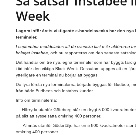
Så satsar Instabee 
Week
Lagom inför årets viktigaste e-handelsvecka har den nya l
terminaler.
I september meddelades att de svenska last mile-aktörerna I
bolaget Instabee
, och nu rapporteras om den senaste satsninge
Det handlar om tre nya, egna terminaler som har byggts färdi
i tid inför den viktiga Black Week. Dessutom uppges att en fjärd
ytterligare en terminal nu börjar att byggas.
De fyra första nya terminalerna började byggas för Budbee, m
från både Budbees och Instabox kunder.
Info om terminalerna:
– I Härryda utanför Göteborg står en drygt 5 000 kvadratmeter
på sikt att sysselsätta omkring 400 personer.
– I
Almnäs utanför Södertälje har en 5 800 kvadratmeter stor 
omkring 400 personer.