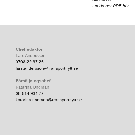
Ladda ner PDF här
Chefredaktör
Lars Andersson
0708-29 97 26
lars.andersson@transportnytt.se
Försäljningschef
Katarina Ungman
08-514 934 72
katarina.ungman@transportnytt.se