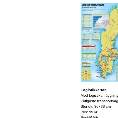
Logistikkartan
Med logistikanläggnin
viktigaste transportvä
Storlek: 96×68 cm
Pris: 99 kr.
Beställ här