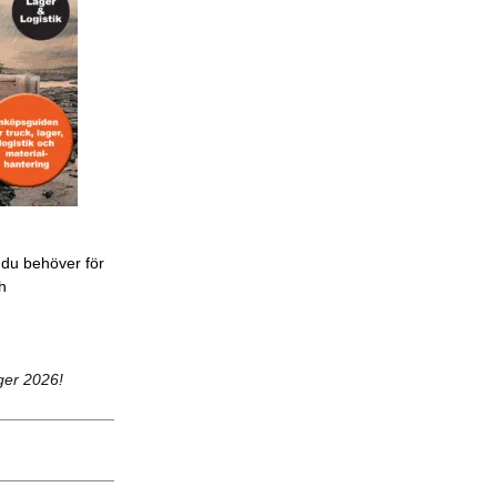
 du behöver för
ch
ger 2026!