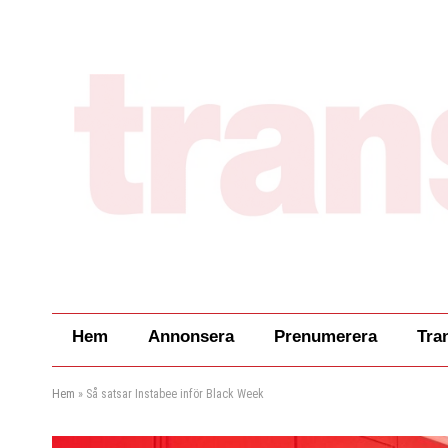
Hem
Annonsera
Prenumerera
Tra
Hem
»
Så satsar Instabee inför Black Week