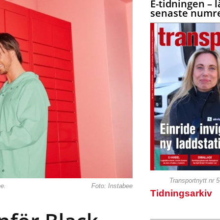
E-tidningen – l
senaste numre
Transportnytt nr 
e.
Foto: Instabee
Tidningsarkiv