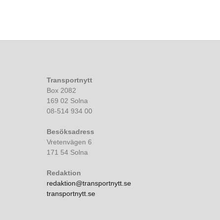
Transportnytt
Box 2082
169 02 Solna
08-514 934 00
Besöksadress
Vretenvägen 6
171 54 Solna
Redaktion
redaktion@transportnytt.se
transportnytt.se