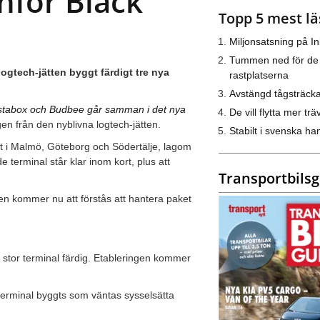
inför Black
Topp 5 mest lä
Miljonsatsning på I
Tummen ned för de
ogtech-jätten byggt färdigt tre nya
rastplatserna
Avstängd tågsträck
nstabox och Budbee går samman i det nya
De vill flytta mer trä
n från den nyblivna logtech-jätten.
Stabilt i svenska h
gt i Malmö, Göteborg och Södertälje, lagom
e terminal står klar inom kort, plus att
Transportbils
en kommer nu att förstås att hantera paket
 stor terminal färdig. Etableringen kommer
terminal byggts som väntas sysselsätta