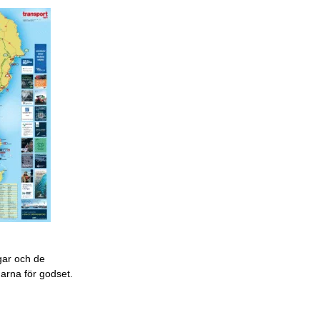
gar och de
garna för godset.