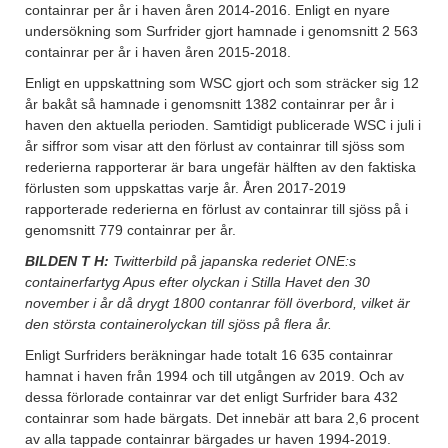
containrar per år i haven åren 2014-2016. Enligt en nyare
undersökning som Surfrider gjort hamnade i genomsnitt 2 563
containrar per år i haven åren 2015-2018.
Enligt en uppskattning som WSC gjort och som sträcker sig 12
år bakåt så hamnade i genomsnitt 1382 containrar per år i
haven den aktuella perioden. Samtidigt publicerade WSC i juli i
år siffror som visar att den förlust av containrar till sjöss som
rederierna rapporterar är bara ungefär hälften av den faktiska
förlusten som uppskattas varje år. Åren 2017-2019
rapporterade rederierna en förlust av containrar till sjöss på i
genomsnitt 779 containrar per år.
BILDEN T H:
Twitterbild på japanska rederiet ONE:s
containerfartyg Apus efter olyckan i Stilla Havet
den 30
november i år då drygt 1800 contanrar föll överbord, vilket är
den största containerolyckan till sjöss på flera år.
Enligt Surfriders beräkningar hade totalt 16 635 containrar
hamnat i haven från 1994 och till utgången av 2019. Och av
dessa förlorade containrar var det enligt Surfrider bara 432
containrar som hade bärgats. Det innebär att bara 2,6 procent
av alla tappade containrar bärgades ur haven 1994-2019.