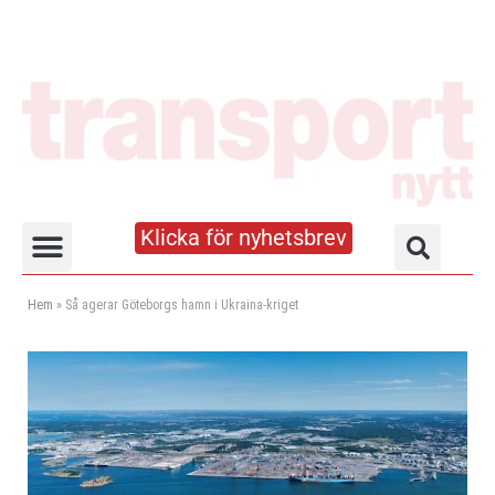
Klicka för nyhetsbrev
Truck- och lagerhandboken
Hem
»
Så agerar Göteborgs hamn i Ukraina-kriget