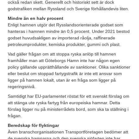
också redan skett. Generellt och historiskt sett är dock
godstrafiken mellan Ryssland och Sverige förhållandevis liten.
Mindre än en halv procent
Enligt hamnen utgör det Rysslandsorienterade godset som
hanteras i hamnen mindre än 0,5 procent. Under 2021 bestod
godset huvudsakligen av importerad råolja, raffinerade
petroleumprodukter, kemiska produkter, gummi och plast.
Vad gäller frågan om att stoppa ryska anlöp till hamnen
framhåller man att Göteborgs Hamn inte har någon egen
policy gällande upprätthållande av sanktioner. Olika sanktioner
eller beslut om stoppad fartygstrafik är inte ett ansvar som
ligger på hamnen lokalt, utan är en fråga som ligger på
regeringsnivå.
Samtidigt har EU-parlamentet röstat för ett svenskt förslag om
att stänga ute ryska fartyg från europeiska hamnar. Detta
förslag ligger nu på ministerrådets bord, som ska ta ställning i
frågan.
Beredskap för flyktingar
Även branschorganisationen Transportföretagen bedömer att
de svenska hamnarna och den svenska sjöfarten inte har