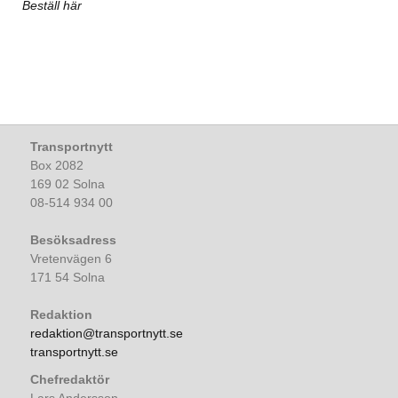
Beställ här
Transportnytt
Box 2082
169 02 Solna
08-514 934 00
Besöksadress
Vretenvägen 6
171 54 Solna
Redaktion
redaktion@transportnytt.se
transportnytt.se
Chefredaktör