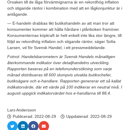
Orsaken till de låga förväntnignarna är en rekordhög inflation
och stigande räntor i kombination med att en lågkonjunktur är i
antågande.
— E-handeln drabbas likt butikshandeln av att man tror att
konsumenter kommer att hålla hårdare i plånboken framöver.
Konsumenternas köpkraft är helt enkelt inte lika stor längre, till
följd av rekordhög inflation och stigande räntor, säger Sofia
Larsen, vd för Svensk Handel, i ett pressmeddelande.
Fotnot: Handelsbarometern är Svensk Handels månatligen
återkommande indikator över detaljhandelns utveckling.
Rapporten baseras på en telefonundersökning som varje
månad distribueras till 600 slumpvis utvalda butikschefer,
butiksägare och e-handlare. Rapporten genererar ett så kallat
indikatorvärde, där ett värde på 100 indikerar en neutral nivå. I
augusti uppgick indikatorvärdet hos e-handlarna till 88,4.
Lars Andersson
Publicerad:
2022-08-29
Uppdaterad: 2022-08-29