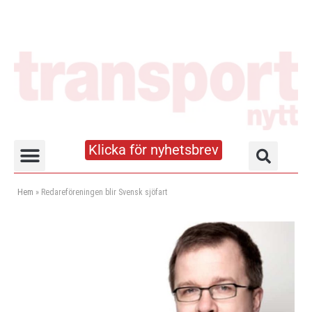
Klicka för nyhetsbrev
Truck- och lagerhandboken
Hem
»
Redareföreningen blir Svensk sjöfart