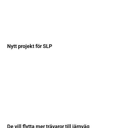
Nytt projekt för SLP
De vill flytta mer trävaror till järnväg