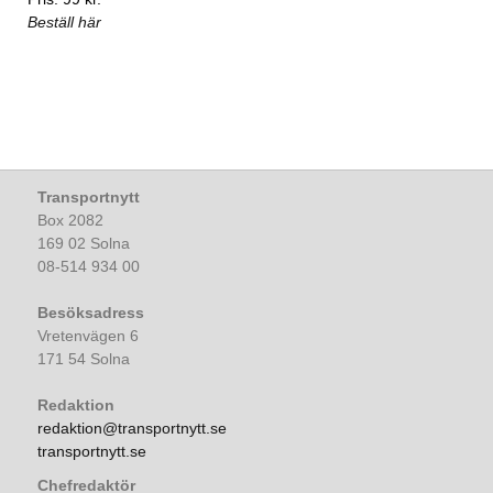
Beställ här
Transportnytt
Box 2082
169 02 Solna
08-514 934 00
Besöksadress
Vretenvägen 6
171 54 Solna
Redaktion
redaktion@transportnytt.se
transportnytt.se
Chefredaktör