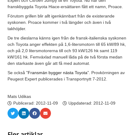
Expert och Citroën Jumpy till en Toyota. Nu har den
franskbyggda Toyota Hiace-ersättaren fått ett namn, Proace.
Förutom grillen blir allt igenkännbart från de existerande
syskonen. Proace kommer i två längder och även i två
takhöjder.
De tre dieslarna känns igen från de fransk-italienska syskonen
och Toyota anger effekten på 1,6-litersmotorn till 65 kW/89 hk,
och på 2,0 litersmotorerna till och 93 kW/126 hk samt 119
kW/161 hk. Femväxlad manuell låda på de två första medan
den starkaste även går att få med automat.
Se också
”Fransmän bygger nästa Toyota”
. Provkörningen av
Peugeot Expert publicerades i Transportnytt 7-2012.
Mats Udikas
Publicerad:
2012-11-09
Uppdaterad: 2012-11-09
Fler artiklar