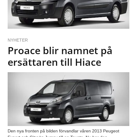
NYHETER
Proace blir namnet på
ersättaren till Hiace
Den nya fronten på bilden förvandlar våren 2013 Peugeot