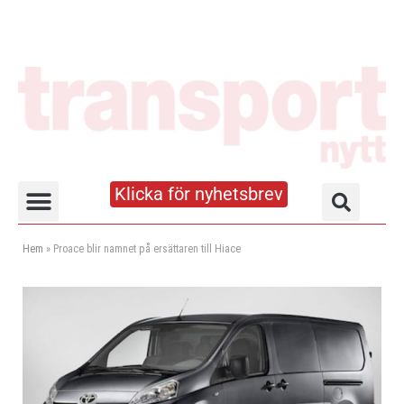
Klicka för nyhetsbrev
Truck- och lagerhandboken
Hem
»
Proace blir namnet på ersättaren till Hiace