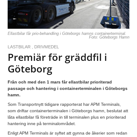
Ellastbilar får prio-behandling i Göteborgs hamns containerterminal.
Foto: Göteborgs Hamn
LASTBILAR
,
DRIVMEDEL
Premiär för gräddfil i
Göteborg
Från och med den 1 mars får ellastbilar prioriterad
passage och hantering i containerterminalen i Göteborgs
hamn.
Som Transportnytt tidigare rapporterat har APM Terminals,
som driftar containerterminalen i Göteborgs hamn, beslutat att
låta ellastbilar få företräde in till terminalen plus en prioriterad
hantering inne på terminalområdet.
Enligt APM Terminals är syftet att gynna de åkerier som redan