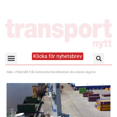
Klicka för nyhetsbrev
Truck- och lagerhandboken
Hem
»
Pråmtrafik från kommande Norvikhamnen ska avlasta vägarna