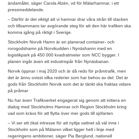
ändamålet, säger Carola Alzén, vd för Mälarhamnar, i ett
pressmeddelande.
– Därför är det viktigt att vi hamnar drar våra strån till stacken
och tillsammans tar avgörande steg för att den här trafiken ska
komma igång på riktigt i Sverige.
Stockholm Norvik Hamn är en planerad container- och
rorogodshamn på Norvikudden i Nynäshamn med en
logistikpark på 450 000 kvadratmeter som NCC bygger. I
planen ingår även ett industrispår från Nynäsbanan.
Norvik öppnar i maj 2020 och är då redo för pråmtrafik, men
det är ännu ovisst vilka rederier som har behov av det. Det är
gods från Stockholm Norvik som det är tänkt ska fraktas vidare
på pråmar.
Nu har även Trafikverket engagerat sig genom att initiera en
dialog med Stockholms Hamnar och Region Stockholm kring
vad som krävs för att flytta över mer gods till sjöfarten.
– Vi ser ett ökat intresse för att nyttja vattnet så väl inne i
Stockholm som på Mälaren vilket ligger helt i linje med
regeringens ambitioner, säger Pia Berglund, nationell