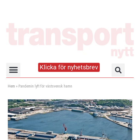
Klicka för nyhetsbrev
Truck- och lagerhandboken
Hem
»
Pandemin lyft för västsvensk hamn