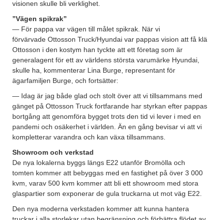
visionen skulle bli verklighet.
”Vägen spikrak”
— För pappa var vägen till målet spikrak. När vi
förvärvade Ottosson Truck/Hyundai var pappas vision att få klä
Ottosson i den kostym han tyckte att ett företag som är
generalagent för ett av världens största varumärke Hyundai,
skulle ha, kommenterar Lina Burge, representant för
ägarfamiljen Burge, och fortsätter:
— Idag är jag både glad och stolt över att vi tillsammans med
gänget på Ottosson Truck fortfarande har styrkan efter pappas
bortgång att genomföra bygget trots den tid vi lever i med en
pandemi och osäkerhet i världen. Än en gång bevisar vi att vi
kompletterar varandra och kan växa tillsammans.
Showroom och verkstad
De nya lokalerna byggs längs E22 utanför Bromölla och
tomten kommer att bebyggas med en fastighet på över 3 000
kvm, varav 500 kvm kommer att bli ett showroom med stora
glaspartier som exponerar de gula truckarna ut mot väg E22.
Den nya moderna verkstaden kommer att kunna hantera
truckar i alla storlekar utan begränsning och förbättra flödet av