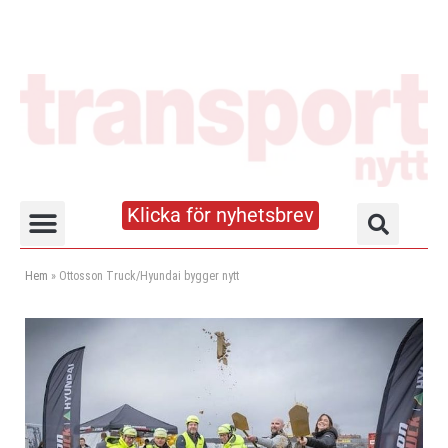
Klicka för nyhetsbrev
Truck- och lagerhandboken
Hem
»
Ottosson Truck/Hyundai bygger nytt