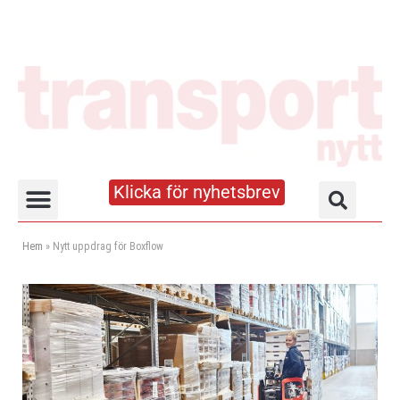
Klicka för nyhetsbrev
Truck- och lagerhandboken
Hem
»
Nytt uppdrag för Boxflow