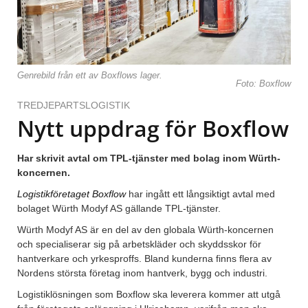
Genrebild från ett av Boxflows lager.
Foto: Boxflow
TREDJEPARTSLOGISTIK
Nytt uppdrag för Boxflow
Har skrivit avtal om TPL-tjänster med bolag inom Würth-
koncernen.
Logistikföretaget Boxflow
har ingått ett långsiktigt avtal med
bolaget Würth Modyf AS gällande TPL-tjänster.
Würth Modyf AS är en del av den globala Würth-koncernen
och specialiserar sig på arbetskläder och skyddsskor för
hantverkare och yrkesproffs. Bland kunderna finns flera av
Nordens största företag inom hantverk, bygg och industri.
Logistiklösningen som Boxflow ska leverera kommer att utgå