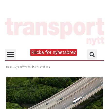
Klicka för nyhetsbrev
Truck- och lagerhandboken
Hem
»
Nya siffror för lastbilstrafiken