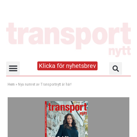
Klicka för nyhetsbrev
Truck- och lagerhandboken
Hem
»
Nya numret av Transportnytt är här!