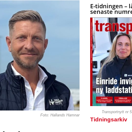
E-tidningen – l
senaste numre
Transportnytt nr 
Foto: Hallands Hamnar
Tidningsarkiv