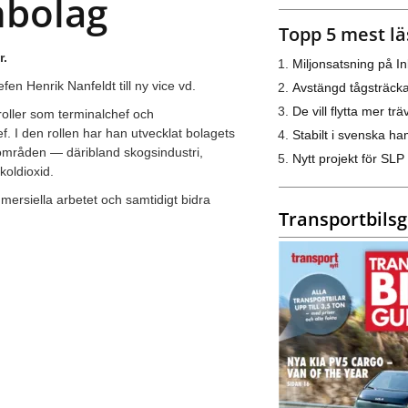
nbolag
Topp 5 mest lä
r.
Miljonsatsning på I
en Henrik Nanfeldt till ny vice vd.
Avstängd tågsträck
De vill flytta mer trä
roller som terminalchef och
. I den rollen har han utvecklat bolagets
Stabilt i svenska h
sområden — däribland skogsindustri,
Nytt projekt för SLP
koldioxid.
mersiella arbetet och samtidigt bidra
Transportbils