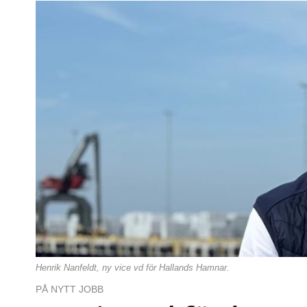
Henrik Nanfeldt, ny vice vd för Hallands Hamnar.
PÅ NYTT JOBB