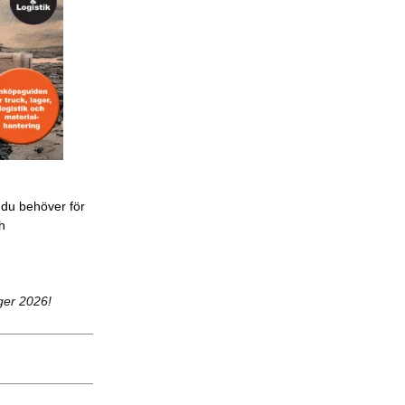
 du behöver för
ch
ger 2026!