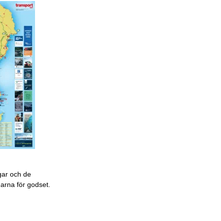
gar och de
garna för godset.