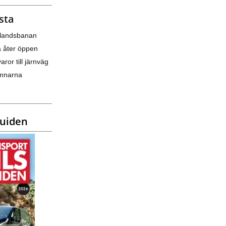
sta
nlandsbanan
a åter öppen
varor till järnväg
amnarna
guiden