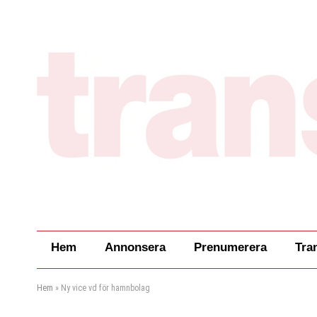
Hem
Annonsera
Prenumerera
Tra
Hem
»
Ny vice vd för hamnbolag