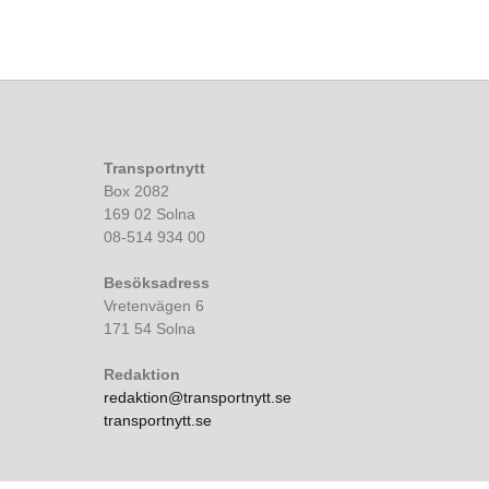
Transportnytt
Box 2082
169 02 Solna
08-514 934 00
Besöksadress
Vretenvägen 6
171 54 Solna
Redaktion
redaktion@transportnytt.se
transportnytt.se