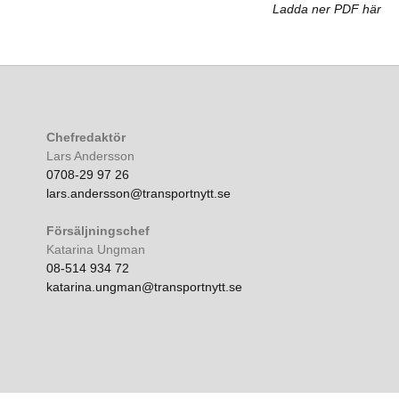
Ladda ner PDF här
Chefredaktör
Lars Andersson
0708-29 97 26
lars.andersson@transportnytt.se
Försäljningschef
Katarina Ungman
08-514 934 72
katarina.ungman@transportnytt.se