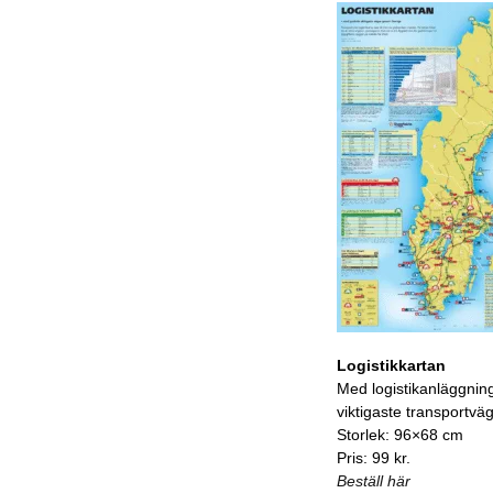
Logistikkartan
Med logistikanläggnin
viktigaste transportvä
Storlek: 96×68 cm
Pris: 99 kr.
Beställ här