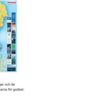
gar och de
garna för godset.