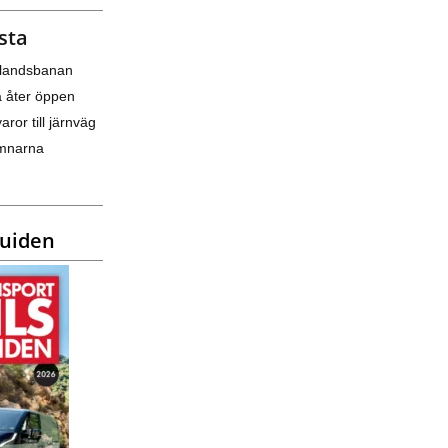
sta
nlandsbanan
a åter öppen
varor till järnväg
amnarna
guiden