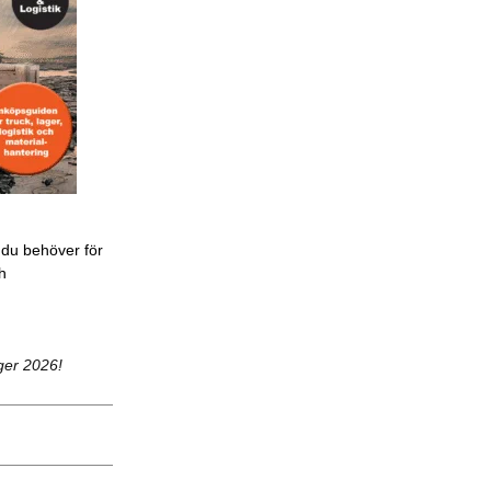
 du behöver för
ch
ger 2026!