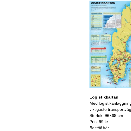
Logistikkartan
Med logistikanläggnin
viktigaste transportvä
Storlek: 96×68 cm
Pris: 99 kr.
Beställ här