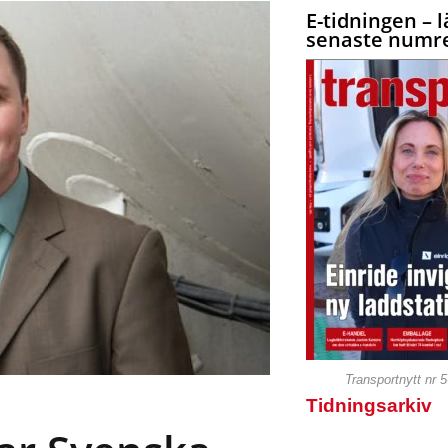
E-tidningen – l
senaste numre
Transportnytt nr 
Tidningsarkiv