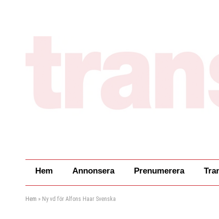
Hem
Annonsera
Prenumerera
Tra
Hem
»
Ny vd för Alfons Haar Svenska