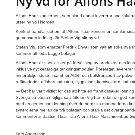
Ny vd för Alfons H
Alfons Haar-koncernen, som bland annat levererar specialutrus
utser ny vd i Norden.
Konkret handlar det om att Alfons Haar-koncernen samlar sina
gemensam ledning där Stefan Vig blir ny vd.
Stefan Vig, som ersätter Fredrik Envall som valt att söka nya
kommer att leda bägge bolagen.
Alfons Haar är specialister på försäljning av produkter och lös
inklusive nyckelfärdiga tankningsmoduler. Företaget levererar 
mineraloljeindustrin samt för ADR- och bulktransport av pulve
raffinaderier, offshoreindustrin, flygplatser, kemisektorn, indust
— Det har varit viktigt för oss att hitta en framtidssäker lösnin
Sverige på bästa möjliga sätt. Stefan Vig har redan en god
med en gemensam ledning över de nordiska marknaderna kan vi 
synergierna mellan de två bolagen och stärka det övergripande 
kommenterar Bastian Haar från Alfons Haar Maschinenbau G
Lars Andersson