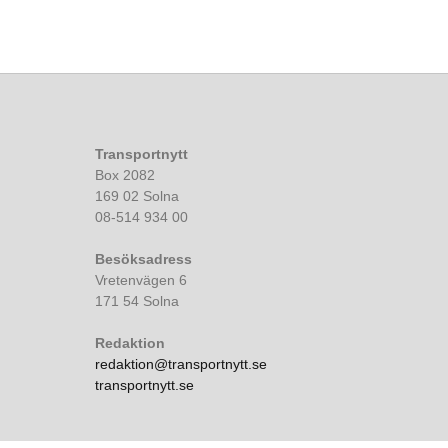
Transportnytt
Box 2082
169 02 Solna
08-514 934 00
Besöksadress
Vretenvägen 6
171 54 Solna
Redaktion
redaktion@transportnytt.se
transportnytt.se