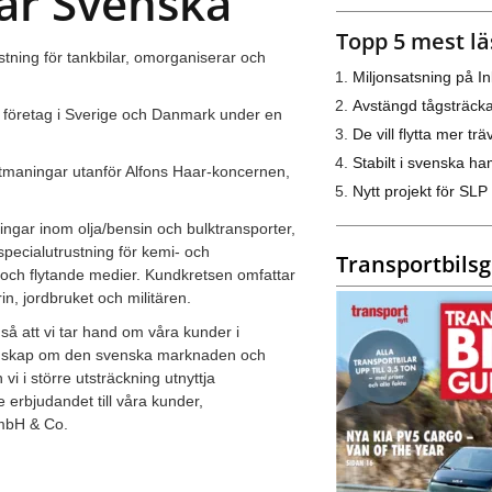
aar Svenska
Topp 5 mest lä
tning för tankbilar, omorganiserar och
Miljonsatsning på I
Avstängd tågsträck
 företag i Sverige och Danmark under en
De vill flytta mer trä
Stabilt i svenska h
 utmaningar utanför Alfons Haar-koncernen,
Nytt projekt för SLP
ningar inom olja/bensin och bulktransporter,
specialutrustning för kemi- och
Transportbils
r och flytande medier. Kundkretsen omfattar
rin, jordbruket och militären.
g så att vi tar hand om våra kunder i
 kunskap om den svenska marknaden och
i större utsträckning utnyttja
erbjudandet till våra kunder,
mbH & Co.