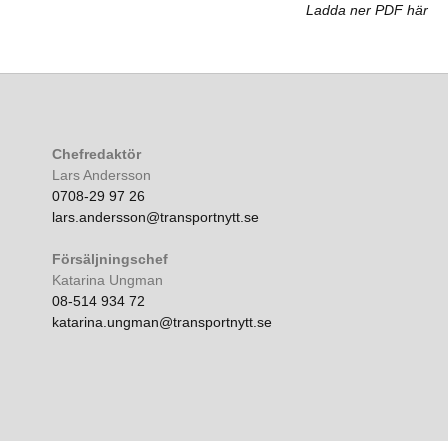
Ladda ner PDF här
Chefredaktör
Lars Andersson
0708-29 97 26
lars.andersson@transportnytt.se
Försäljningschef
Katarina Ungman
08-514 934 72
katarina.ungman@transportnytt.se