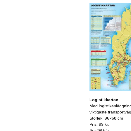
Logistikkartan
Med logistikanläggnin
viktigaste transportvä
Storlek: 96×68 cm
Pris: 99 kr.
Beställ här