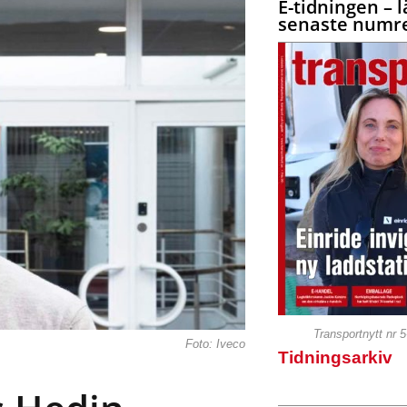
E-tidningen – l
senaste numre
Transportnytt nr 
Foto: Iveco
Tidningsarkiv