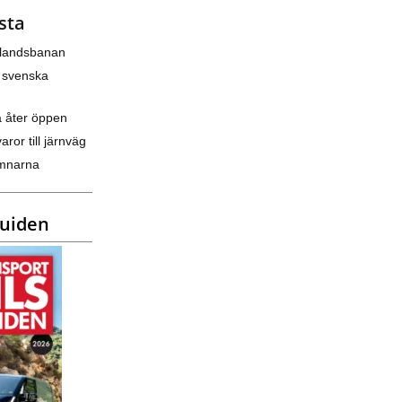
sta
nlandsbanan
 svenska
a åter öppen
varor till järnväg
amnarna
guiden