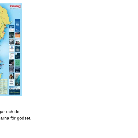
gar och de
garna för godset.