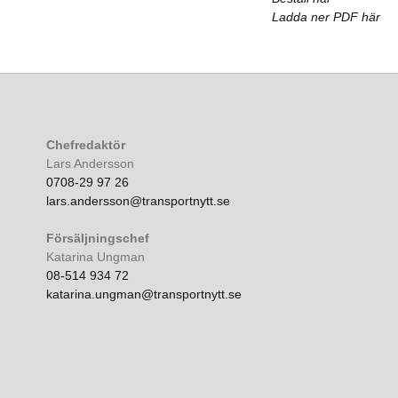
Ladda ner PDF här
Chefredaktör
Lars Andersson
0708-29 97 26
lars.andersson@transportnytt.se
Försäljningschef
Katarina Ungman
08-514 934 72
katarina.ungman@transportnytt.se