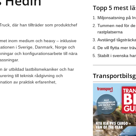
s Hedin
Topp 5 mest lä
Miljonsatsning på I
 Truck, där han tillträder som produktchef
Tummen ned för de
rastplatserna
Avstängd tågsträck
mmet inom medium och heavy – inklusive
nisationen i Sverige, Danmark, Norge och
De vill flytta mer trä
ningar och konfigurationsarbete till nära
Stabilt i svenska h
assningar.
Han är utbildad lastbilsmekaniker och har
Transportbils
rering till teknisk rådgivning och
nation av praktisk erfarenhet,