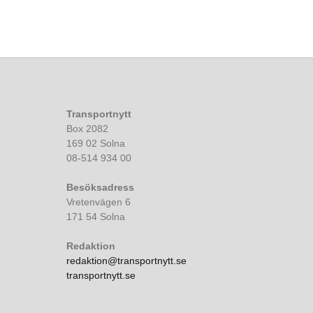
Transportnytt
Box 2082
169 02 Solna
08-514 934 00
Besöksadress
Vretenvägen 6
171 54 Solna
Redaktion
redaktion@transportnytt.se
transportnytt.se