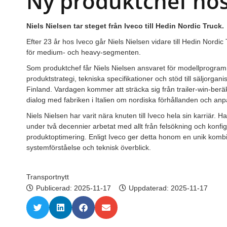
Ny produktchef ho
Niels Nielsen tar steget från Iveco till Hedin Nordic Truck.
Efter 23 år hos Iveco går Niels Nielsen vidare till Hedin Nordic
för medium- och heavy-segmenten.
Som produktchef får Niels Nielsen ansvaret för modellprogra
produktstrategi, tekniska specifikationer och stöd till säljorga
Finland. Vardagen kommer att sträcka sig från trailer-win-beräk
dialog med fabriken i Italien om nordiska förhållanden och anp
Niels Nielsen har varit nära knuten till Iveco hela sin karriär. 
under två decennier arbetat med allt från felsökning och konfigu
produktoptimering. Enligt Iveco ger detta honom en unik kombi
systemförståelse och teknisk överblick.
Transportnytt
Publicerad:
2025-11-17
Uppdaterad: 2025-11-17