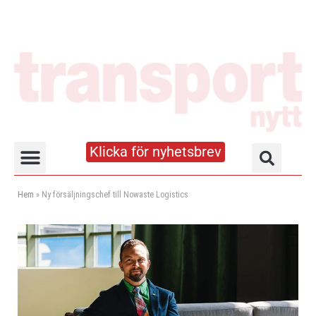
Klicka för nyhetsbrev
Truck- och lagerhandboken
Hem
»
Ny försäljningschef till Nowaste Logistics