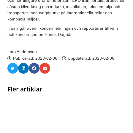
och har tidigare erfarenheter som CFO från flertalet branscher
såsom tillverkning och industri, installation, telecom, olja och
transporter med tyngdpunkt på internationella roller och
komplexa miljöer.
Han ingår även i koncernledningen och rapporterar till vd:n
och koncernchefen Henrik Dagnäs.
Lars Andersson
Publicerad:
2023-02-06
Uppdaterad: 2023-02-06
Fler artiklar