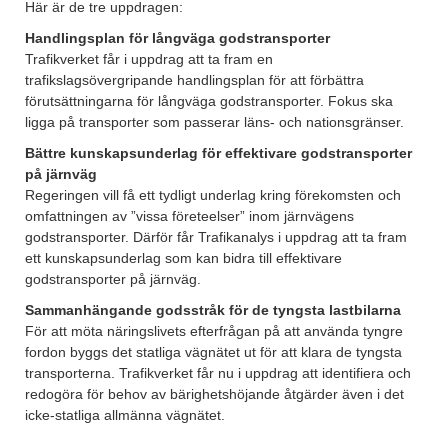
Här är de tre uppdragen:
Handlingsplan för långväga godstransporter
Trafikverket får i uppdrag att ta fram en
trafikslagsövergripande handlingsplan för att förbättra
förutsättningarna för långväga godstransporter. Fokus ska
ligga på transporter som passerar läns- och nationsgränser.
Bättre kunskapsunderlag för effektivare godstransporter
på järnväg
Regeringen vill få ett tydligt underlag kring förekomsten och
omfattningen av ”vissa företeelser” inom järnvägens
godstransporter. Därför får Trafikanalys i uppdrag att ta fram
ett kunskapsunderlag som kan bidra till effektivare
godstransporter på järnväg.
Sammanhängande godsstråk för de tyngsta lastbilarna
För att möta näringslivets efterfrågan på att använda tyngre
fordon byggs det statliga vägnätet ut för att klara de tyngsta
transporterna. Trafikverket får nu i uppdrag att identifiera och
redogöra för behov av bärighetshöjande åtgärder även i det
icke-statliga allmänna vägnätet.