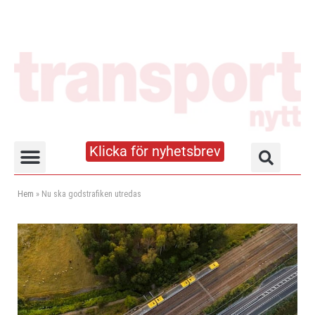
Klicka för nyhetsbrev
Truck- och lagerhandboken
Hem
»
Nu ska godstrafiken utredas