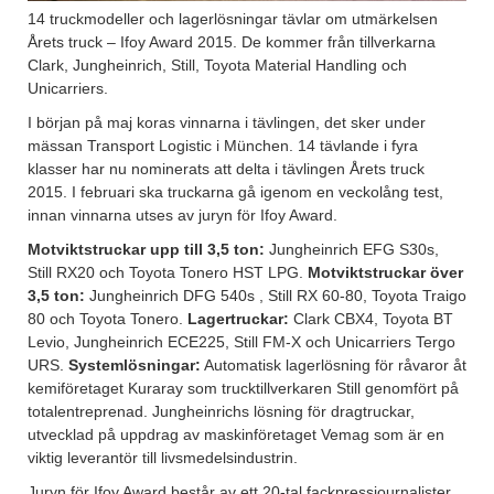
14 truckmodeller och lagerlösningar tävlar om utmärkelsen
Årets truck – Ifoy Award 2015. De kommer från tillverkarna
Clark, Jungheinrich, Still, Toyota Material Handling och
Unicarriers.
I början på maj koras vinnarna i tävlingen, det sker under
mässan Transport Logistic i München. 14 tävlande i fyra
klasser har nu nominerats att delta i tävlingen Årets truck
2015. I februari ska truckarna gå igenom en veckolång test,
innan vinnarna utses av juryn för Ifoy Award.
Motviktstruckar upp till 3,5 ton:
Jungheinrich EFG S30s,
Still RX20 och Toyota Tonero HST LPG.
Motviktstruckar över
3,5 ton:
Jungheinrich DFG 540s , Still RX 60-80, Toyota Traigo
80 och Toyota Tonero.
Lagertruckar:
Clark CBX4, Toyota BT
Levio, Jungheinrich ECE225, Still FM-X och Unicarriers Tergo
URS.
Systemlösningar:
Automatisk lagerlösning för råvaror åt
kemiföretaget Kuraray som trucktillverkaren Still genomfört på
totalentreprenad. Jungheinrichs lösning för dragtruckar,
utvecklad på uppdrag av maskinföretaget Vemag som är en
viktig leverantör till livsmedelsindustrin.
Juryn för Ifoy Award består av ett 20-tal fackpressjournalister