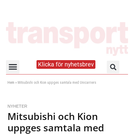
Klicka för nyhetsbrev
Truck- och lagerhandboken
Hem
»
Mitsubishi och Kion uppges samtala med Unicarriers
NYHETER
Mitsubishi och Kion
uppges samtala med