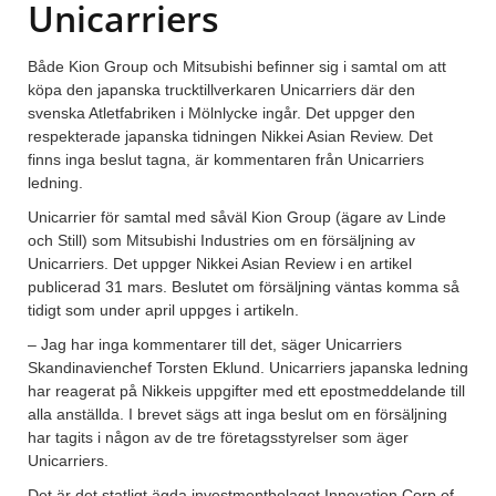
Unicarriers
Både Kion Group och Mitsubishi befinner sig i samtal om att
köpa den japanska trucktillverkaren Unicarriers där den
svenska Atletfabriken i Mölnlycke ingår. Det uppger den
respekterade japanska tidningen Nikkei Asian Review. Det
finns inga beslut tagna, är kommentaren från Unicarriers
ledning.
Unicarrier för samtal med såväl Kion Group (ägare av Linde
och Still) som Mitsubishi Industries om en försäljning av
Unicarriers. Det uppger Nikkei Asian Review i en artikel
publicerad 31 mars. Beslutet om försäljning väntas komma så
tidigt som under april uppges i artikeln.
– Jag har inga kommentarer till det, säger Unicarriers
Skandinavienchef Torsten Eklund. Unicarriers japanska ledning
har reagerat på Nikkeis uppgifter med ett epostmeddelande till
alla anställda. I brevet sägs att inga beslut om en försäljning
har tagits i någon av de tre företagsstyrelser som äger
Unicarriers.
Det är det statligt ägda investmentbolaget Innovation Corp of