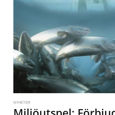
NYHETER
Miljöutspel: Förbjud