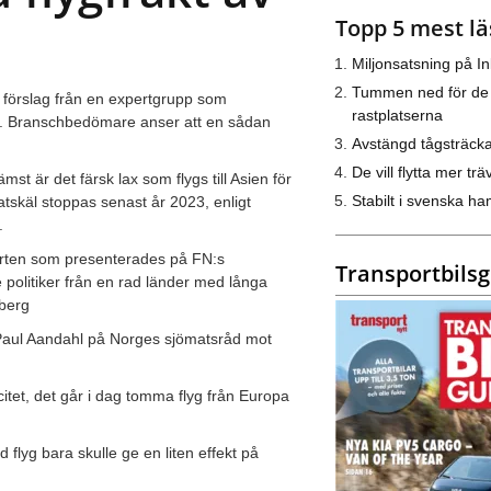
Topp 5 mest lä
Miljonsatsning på I
Tummen ned för de
t förslag från en expertgrupp som
rastplatserna
e. Branschbedömare anser att en sådan
Avstängd tågsträck
De vill flytta mer trä
mst är det färsk lax som flygs till Asien för
Stabilt i svenska h
matskäl stoppas senast år 2023, enligt
.
orten som presenterades på FN:s
Transportbils
 politiker från en rad länder med långa
lberg
n Paul Aandahl på Norges sjömatsråd mot
citet, det går i dag tomma flyg från Europa
d flyg bara skulle ge en liten effekt på