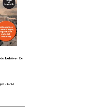
 du behöver för
ch
ger 2026!