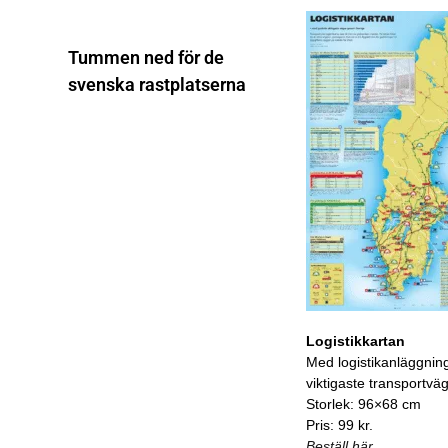
Tummen ned för de
svenska rastplatserna
Logistikkartan
Med logistikanläggnin
viktigaste transportvä
Storlek: 96×68 cm
Pris: 99 kr.
Beställ här