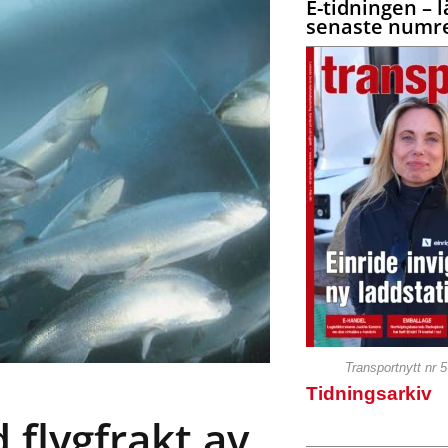
E-tidningen – l
senaste numre
Transportnytt nr 
Tidningsarkiv
 flygfrakt av