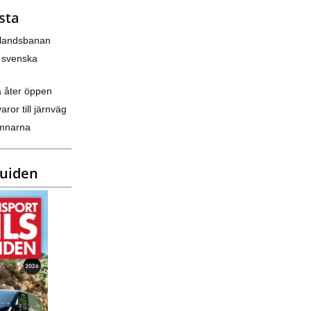
sta
nlandsbanan
 svenska
a åter öppen
varor till järnväg
amnarna
guiden