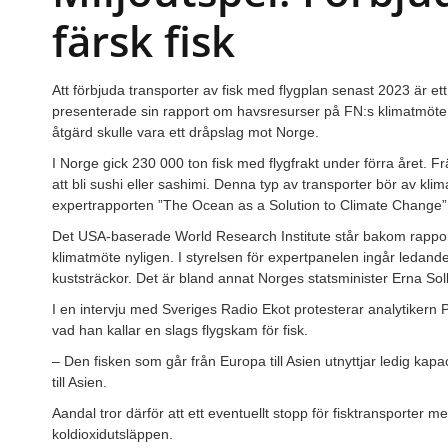
färsk fisk
Att förbjuda transporter av fisk med flygplan senast 2023 är et
presenterade sin rapport om havsresurser på FN:s klimatmöt
åtgärd skulle vara ett dråpslag mot Norge.
I Norge gick 230 000 ton fisk med flygfrakt under förra året. Frä
att bli sushi eller sashimi. Denna typ av transporter bör av kli
expertrapporten ”The Ocean as a Solution to Climate Change”
Det USA-baserade World Research Institute står bakom rapp
klimatmöte nyligen. I styrelsen för expertpanelen ingår ledande
kuststräckor. Det är bland annat Norges statsminister Erna So
I en intervju med Sveriges Radio Ekot protesterar analytiker
vad han kallar en slags flygskam för fisk.
– Den fisken som går från Europa till Asien utnyttjar ledig kapa
till Asien.
Aandal tror därför att ett eventuellt stopp för fisktransporter me
koldioxidutsläppen.