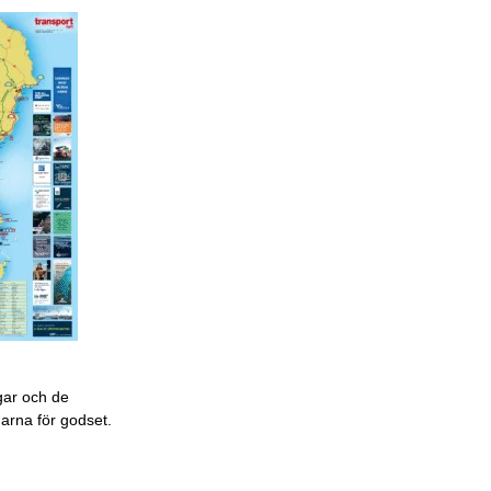
gar och de
garna för godset.