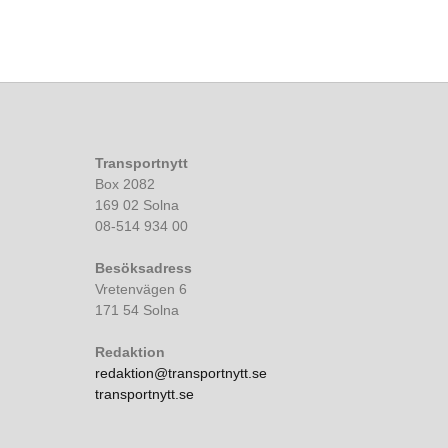
Transportnytt
Box 2082
169 02 Solna
08-514 934 00
Besöksadress
Vretenvägen 6
171 54 Solna
Redaktion
redaktion@transportnytt.se
transportnytt.se