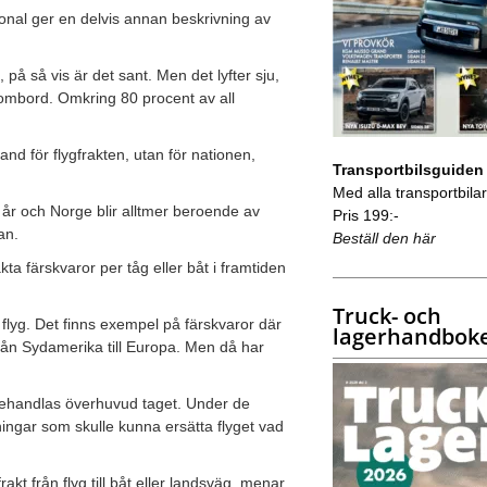
nal ger en delvis annan beskrivning av
å så vis är det sant. Men det lyfter sju,
 ombord. Omkring 80 procent av all
hand för flygfrakten, utan för nationen,
Transportbilsguiden
Med alla transportbilar 
år och Norge blir alltmer beroende av
Pris 199:-
an.
Beställ den här
kta färskvaror per tåg eller båt i framtiden
Truck- och
 flyg. Det finns exempel på färskvaror där
lagerhandbok
rån Sydamerika till Europa. Men då har
l behandlas överhuvud taget. Under de
ingar som skulle kunna ersätta flyget vad
akt från flyg till båt eller landsväg, menar