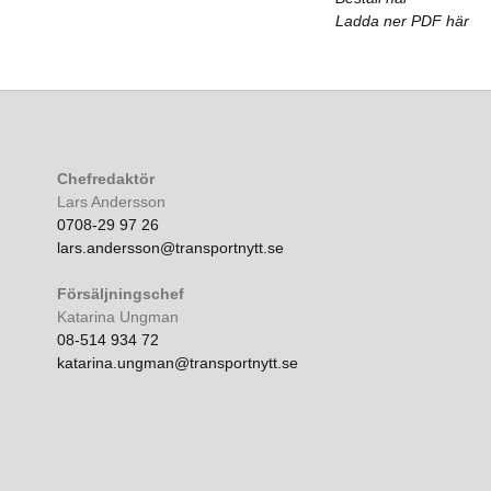
Ladda ner PDF här
Chefredaktör
Lars Andersson
0708-29 97 26
lars.andersson@transportnytt.se
Försäljningschef
Katarina Ungman
08-514 934 72
katarina.ungman@transportnytt.se