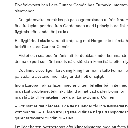
Flygfraktkonsulten Lars-Gunnar Comén hos Euroavia Internatio
situationen:
– Det går mycket norsk lax på passagerarplanen ut från Norge, p
åtta fraktplan per dag från Gardemoen med i princip bara fisk
flygfrakt från landet är just lax.
Ett flygförbud skulle vara ett dråpslag mot Norge, inte i första 
fortsätter Lars-Gunnar Comén:
– Fisket och seafood är tänkt att flerdubblas under kommande 
denna export som är landets näst största inkomstkälla efter olj
– Det finns visserligen forskning kring hur man skulle kunna fra
på sådana avstånd, men idag är det helt omöjligt.
Inom Europa fraktas laxen med antingen bil eller båt, inte med
man löst problemet tekniskt, bland annat vad gäller blommor f
man fått ta till kemikalier, förklarar Lars-Gunnar Comén:
– För mat är det hårdare. I de flesta länder får inte livsmede
kommande 5–10 åren tror jag inte vi får se några transportlösn
gäller färskvaror till från till Asien.
I miljödebatten överbetonas ofta klimatvinsterna med att flytta fr