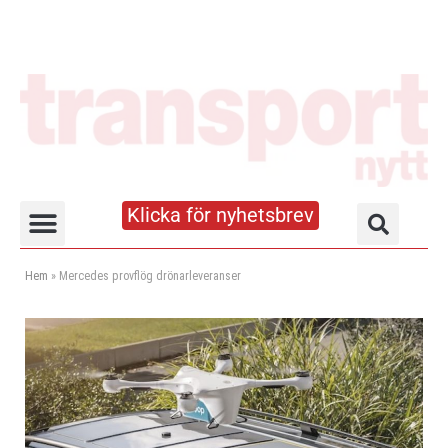
Klicka för nyhetsbrev
Truck- och lagerhandboken
Hem
»
Mercedes provflög drönarleveranser