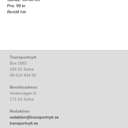
Pris: 99 kr.
Beställ här
Transportnytt
Box 2082
169 02 Solna
08-514 934 00
Besöksadress
Vretenvägen 6
171 54 Solna
Redaktion
redaktion@transportnytt.se
transportnytt.se