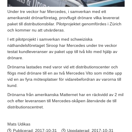
Under tre veckor har Mercedes, i samverkan med ett
amerikanskt drönarföretag, provflugit drönare vilka levererat
paket till distributionsbilar. Pilotprojektet genomfördes i Zürich
och kommer nu att utvärderas.
I ett pilotprojekt i samverkan med schweiziska
näthandelsföretaget Siroop har Mercedes under tre veckor
testat kundleveranser av paket upp till två kilo med hjälp av
drönare.
Drönarna lastades med varor vid ett distributionscenter och
flögs med drönare till en av två Mercedes Vito som mötte upp
vid en av fyra mötesplatser för vidarebefordran av varorna till
kund.
Drönarna från amerikanska Matternet har en räckvidd av 2 mil
och efter leveransen till Mercedes-skåpen återvände de till
distributionscentret.
Mats Udikas
Publicerad:
2017-10-31
Uppdaterad: 2017-10-31