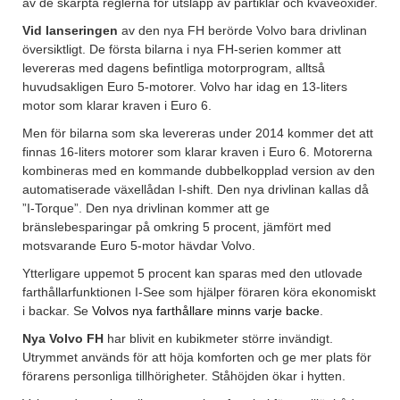
av de skärpta reglerna för utsläpp av partiklar och kväveoxider.
Vid lanseringen
av den nya FH berörde Volvo bara drivlinan
översiktligt. De första bilarna i nya FH-serien kommer att
levereras med dagens befintliga motorprogram, alltså
huvudsakligen Euro 5-motorer. Volvo har idag en 13-liters
motor som klarar kraven i Euro 6.
Men för bilarna som ska levereras under 2014 kommer det att
finnas 16-liters motorer som klarar kraven i Euro 6. Motorerna
kombineras med en kommande dubbelkopplad version av den
automatiserade växellådan I-shift. Den nya drivlinan kallas då
”I-Torque”. Den nya drivlinan kommer att ge
bränslebesparingar på omkring 5 procent, jämfört med
motsvarande Euro 5-motor hävdar Volvo.
Ytterligare uppemot 5 procent kan sparas med den utlovade
farthållarfunktionen I-See som hjälper föraren köra ekonomiskt
i backar. Se
Volvos nya farthållare minns varje backe
.
Nya Volvo FH
har blivit en kubikmeter större invändigt.
Utrymmet används för att höja komforten och ge mer plats för
förarens personliga tillhörigheter. Ståhöjden ökar i hytten.