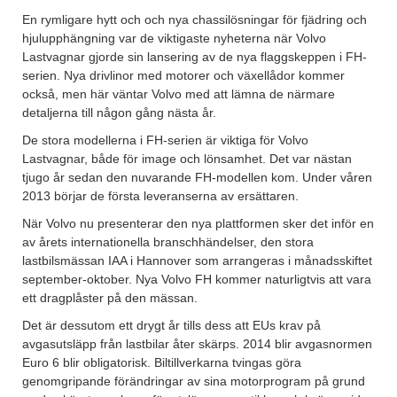
En rymligare hytt och och nya chassilösningar för fjädring och
hjulupphängning var de viktigaste nyheterna när Volvo
Lastvagnar gjorde sin lansering av de nya flaggskeppen i FH-
serien. Nya drivlinor med motorer och växellådor kommer
också, men här väntar Volvo med att lämna de närmare
detaljerna till någon gång nästa år.
De stora modellerna i FH-serien är viktiga för Volvo
Lastvagnar, både för image och lönsamhet. Det var nästan
tjugo år sedan den nuvarande FH-modellen kom. Under våren
2013 börjar de första leveranserna av ersättaren.
När Volvo nu presenterar den nya plattformen sker det inför en
av årets internationella branschhändelser, den stora
lastbilsmässan IAA i Hannover som arrangeras i månadsskiftet
september-oktober. Nya Volvo FH kommer naturligtvis att vara
ett dragplåster på den mässan.
Det är dessutom ett drygt år tills dess att EUs krav på
avgasutsläpp från lastbilar åter skärps. 2014 blir avgasnormen
Euro 6 blir obligatorisk. Biltillverkarna tvingas göra
genomgripande förändringar av sina motorprogram på grund