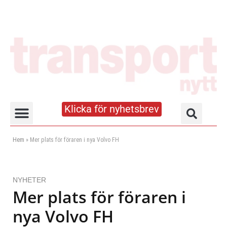
Klicka för nyhetsbrev
Truck- och lagerhandboken
Hem
»
Mer plats för föraren i nya Volvo FH
NYHETER
Mer plats för föraren i
nya Volvo FH