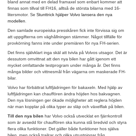
bland annat med en delad framaxel som enbart kommer att
finnas som tillval till FH16, alltså de största bilarna med 16-
litersmotor. Se
Stunttrick hjälper Volvo lansera den nya
modellen
.
Den samlade europeiska presskåren fick inte förvissa sig om
att uppgifterna om väghållningen stämmer. Något tillfälle för
provkörning fanns inte under premiären för nya FH-serien.
Det finns självklart inga skäl att tvivla på Volvos utsagor. Det är
dessutom omvittnat att den nya bilen har gått igenom ett
mycket omfattande testprogram under många år. Det finns
många bilder och vittnesmål från vägarna om maskerade FH-
bilar.
Volvo har förbättrat luftfjädringen för bakaxeln. Med hjälp av
luftfjädringen kan chauffören ändra höjden hos bakvagnen.
Den nya lösningen ger ökade möjligheter att reglera höjden
när man kopplar på olika typer av släp och växelflak på bilen.
Till den nya bilen
har Volvo också utvecklat en fjärrkontroll
som är avsedd för chauffören ska kunna stå bredvid och styra
flera olika funktioner. Det gäller både funktioner hos själva
bilen, men också trailrar och olika utrustningar från