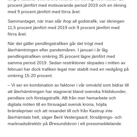
procent jämfört med motsvarande period 2019 och en ökning
med 9 procent jämfört med förra året.
Sammantaget, när man slår ihop all godstrafik, var ökningen
11,5 procent jämfört med 2019 och 9 procent jämfört med
förra året.
När det gäller pendlingstrafiken går det trögt med
återhämtningen efter pandemiåren. I januari i år låg
pendlingstrafiken omkring 35 procent lägre jämfört med
samma period 2019. Sedan restriktioner slopades i mitten av
februari har dock trafiken legat mer stabilt med en nedgång på
omkring 15-20 procent.
– Vi ser en kombination av faktorer i vår omvärld som bidrar till
att återhämtningen har stagnerat bland svenska fritidskunder,
pendlare och företagstrafik. Allt från mer hemarbete och
digitala möten till en försvagad svensk krona, höjda
bränslepriser och att resandet till och från Kastrup inte
återhämtats helt, säger Berit Vestergaard, försäljnings- och
marknadsdirektör på Øresundsbron i ett pressmeddelande.