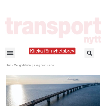
Klicka för nyhetsbrev
Truck- och lagerhandboken
Hem
»
Mer godstrafik på väg över sundet