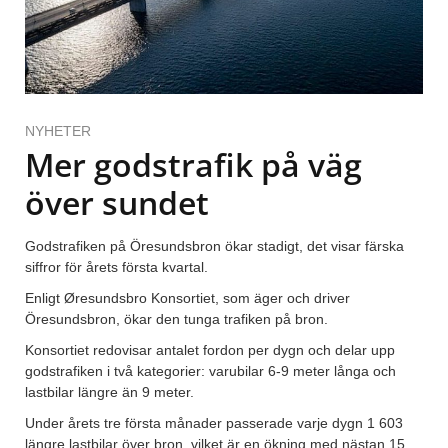
NYHETER
Mer godstrafik på väg
över sundet
Godstrafiken på Öresundsbron ökar stadigt, det visar färska
siffror för årets första kvartal.
Enligt Øresundsbro Konsortiet, som äger och driver
Öresundsbron, ökar den tunga trafiken på bron.
Konsortiet redovisar antalet fordon per dygn och delar upp
godstrafiken i två kategorier: varubilar 6-9 meter långa och
lastbilar längre än 9 meter.
Under årets tre första månader passerade varje dygn 1 603
längre lastbilar över bron, vilket är en ökning med nästan 15