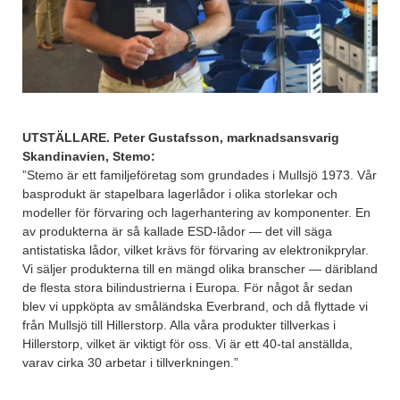
UTSTÄLLARE. Peter Gustafsson, marknadsansvarig
Skandinavien, Stemo:
”Stemo är ett familjeföretag som grundades i Mullsjö 1973. Vår
basprodukt är stapelbara lagerlådor i olika storlekar och
modeller för förvaring och lagerhantering av komponenter. En
av produkterna är så kallade ESD-lådor — det vill säga
antistatiska lådor, vilket krävs för förvaring av elektronikprylar.
Vi säljer produkterna till en mängd olika branscher — däribland
de flesta stora bilindustrierna i Europa. För något år sedan
blev vi uppköpta av småländska Everbrand, och då flyttade vi
från Mullsjö till Hillerstorp. Alla våra produkter tillverkas i
Hillerstorp, vilket är viktigt för oss. Vi är ett 40-tal anställda,
varav cirka 30 arbetar i tillverkningen.”