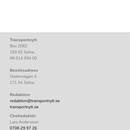
Transportnytt
Box 2082
169 02 Solna
08-514 934 00
Besöksadress
Vretenvägen 6
171 54 Solna
Redaktion
redaktion@transportnytt.se
transportnytt.se
Chefredaktör
Lars Andersson
0708-29 97 26