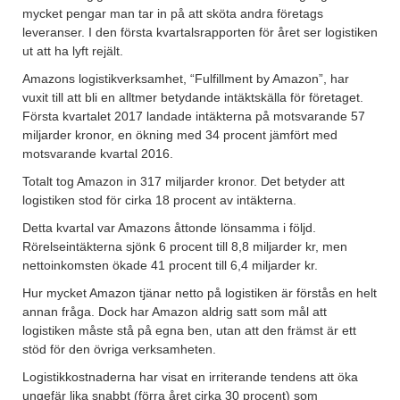
mycket pengar man tar in på att sköta andra företags
leveranser. I den första kvartalsrapporten för året ser logistiken
ut att ha lyft rejält.
Amazons logistikverksamhet, “Fulfillment by Amazon”, har
vuxit till att bli en alltmer betydande intäktskälla för företaget.
Första kvartalet 2017 landade intäkterna på motsvarande 57
miljarder kronor, en ökning med 34 procent jämfört med
motsvarande kvartal 2016.
Totalt tog Amazon in 317 miljarder kronor. Det betyder att
logistiken stod för cirka 18 procent av intäkterna.
Detta kvartal var Amazons åttonde lönsamma i följd.
Rörelseintäkterna sjönk 6 procent till 8,8 miljarder kr, men
nettoinkomsten ökade 41 procent till 6,4 miljarder kr.
Hur mycket Amazon tjänar netto på logistiken är förstås en helt
annan fråga. Dock har Amazon aldrig satt som mål att
logistiken måste stå på egna ben, utan att den främst är ett
stöd för den övriga verksamheten.
Logistikkostnaderna har visat en irriterande tendens att öka
ungefär lika snabbt (förra året cirka 30 procent) som