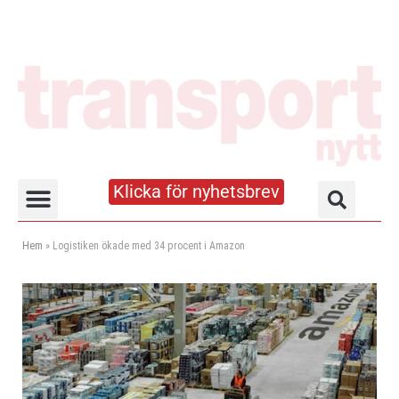
Klicka för nyhetsbrev
Truck- och lagerhandboken
Hem
»
Logistiken ökade med 34 procent i Amazon