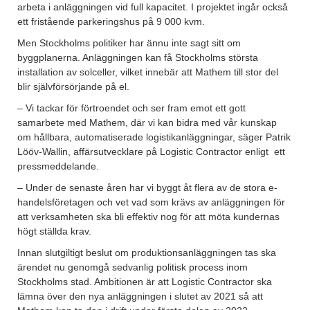
arbeta i anläggningen vid full kapacitet. I projektet ingår också
ett fristående parkeringshus på 9 000 kvm.
Men Stockholms politiker har ännu inte sagt sitt om
byggplanerna. Anläggningen kan få Stockholms största
installation av solceller, vilket innebär att Mathem till stor del
blir självförsörjande på el.
– Vi tackar för förtroendet och ser fram emot ett gott
samarbete med Mathem, där vi kan bidra med vår kunskap
om hållbara, automatiserade logistikanläggningar, säger Patrik
Lööv-Wallin, affärsutvecklare på Logistic Contractor enligt ett
pressmeddelande.
– Under de senaste åren har vi byggt åt flera av de stora e-
handelsföretagen och vet vad som krävs av anläggningen för
att verksamheten ska bli effektiv nog för att möta kundernas
högt ställda krav.
Innan slutgiltigt beslut om produktionsanläggningen tas ska
ärendet nu genomgå sedvanlig politisk process inom
Stockholms stad. Ambitionen är att Logistic Contractor ska
lämna över den nya anläggningen i slutet av 2021 så att