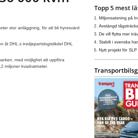
Topp 5 mest lä
Miljonsatsning på I
Avstängd tågsträck
er stor anläggning, för att bli hyresvärd
De vill flytta mer trä
Stabilt i svenska h
en åt DHL:s tredjepartslogistikdel DHL
Nytt projekt för SLP
parken, med möjlighet att uppföra
,2 miljoner kvadratmeter.
Transportbils