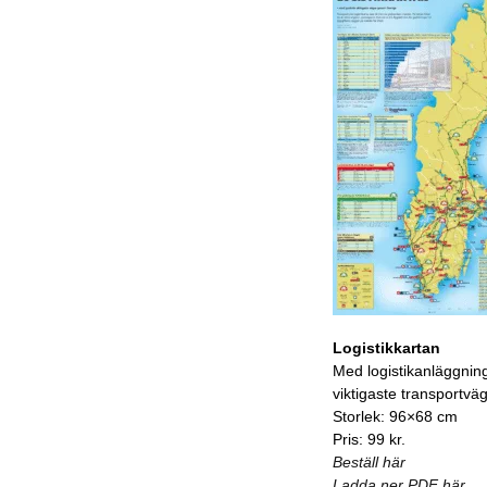
Logistikkartan
Med logistikanläggnin
viktigaste transportvä
Storlek: 96×68 cm
Pris: 99 kr.
Beställ här
Ladda ner PDF här