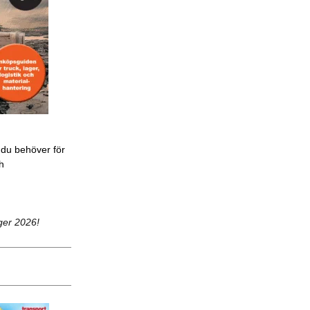
 du behöver för
ch
ger 2026!