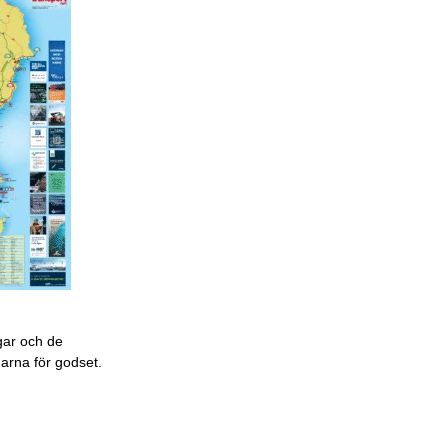
gar och de
garna för godset.