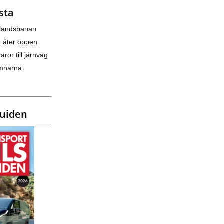
sta
nlandsbanan
a åter öppen
varor till järnväg
amnarna
guiden