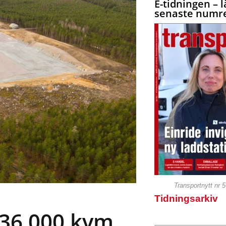
E-tidningen – l
senaste numre
Transportnytt nr 
Tidningsarkiv
 36 000 kvm