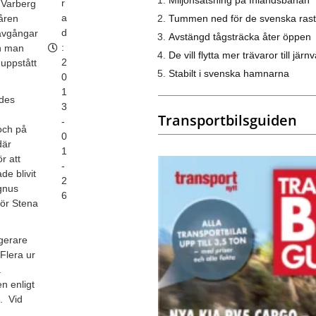
r
 Varberg
a
Tummen ned för de svenska rast
åren
d
avgångar
Avstängd tågsträcka åter öppen
:
an man
De vill flytta mer trävaror till järn
2
 uppstått
Stabilt i svenska hamnarna
0
1
des
3
Transportbilsguiden
-
och på
0
där
1
ör att
-
de blivit
2
gnus
6
för Stena
gerare
Flera ur
a
en enligt
. Vid