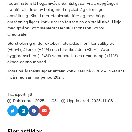
redan historiskt höga nivåer. Samtidigt ser vi att uppgången
framför allt drivs av bolag med mycket låg eller ingen
omsättning. Bland mer etablerade företag med högre
omsättning ligger konkurserna fortsatt på en stabil nivå, i linje
med fjolåret, kommenterar Henrik Jacobsson, vd för
Creditsafe.
Störst ökning under oktober noterades inom konsultbyråer
(+65%), åkerier (+44%) och bilverkstäder (+38%). Även
byggbranschen (+24%) samt hotell- och restaurang (+11%)
ökade denna månad.
Totalt på årsbasis ligger antalet konkurser på 8 302 – vilket är i
nivå med samma period 2024.
Transportnytt
Publicerad:
2025-11-03
Uppdaterad: 2025-11-03
Fler artiklar