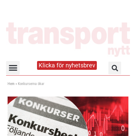
Klicka för nyhetsbrev
Truck- och lagerhandboken
Hem
»
Konkurserna ökar