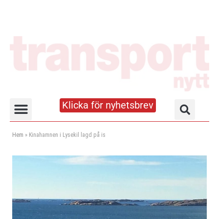
Klicka för nyhetsbrev
Truck- och lagerhandboken
Hem
»
Kinahamnen i Lysekil lagd på is