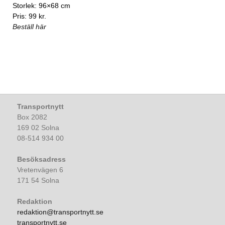
Storlek: 96×68 cm
Pris: 99 kr.
Beställ här
Transportnytt
Box 2082
169 02 Solna
08-514 934 00
Besöksadress
Vretenvägen 6
171 54 Solna
Redaktion
redaktion@transportnytt.se
transportnytt.se