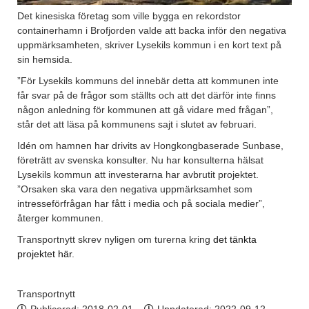
Det kinesiska företag som ville bygga en rekordstor
containerhamn i Brofjorden valde att backa inför den negativa
uppmärksamheten, skriver Lysekils kommun i en kort text på
sin hemsida.
”För Lysekils kommuns del innebär detta att kommunen inte
får svar på de frågor som ställts och att det därför inte finns
någon anledning för kommunen att gå vidare med frågan”,
står det att läsa på kommunens sajt i slutet av februari.
Idén om hamnen har drivits av Hongkongbaserade Sunbase,
företrätt av svenska konsulter. Nu har konsulterna hälsat
Lysekils kommun att investerarna har avbrutit projektet.
”Orsaken ska vara den negativa uppmärksamhet som
intresseförfrågan har fått i media och på sociala medier”,
återger kommunen.
Transportnytt skrev nyligen om turerna kring
det tänkta
projektet här
.
Transportnytt
Publicerad:
2018-02-01
Uppdaterad: 2022-09-12