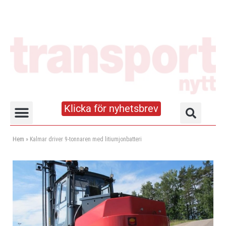
Klicka för nyhetsbrev
Truck- och lagerhandboken
Hem
»
Kalmar driver 9-tonnaren med litiumjonbatteri