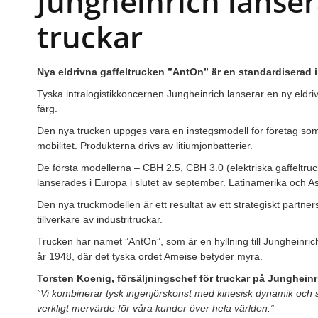
Jungheinrich lansera
truckar
Nya eldrivna gaffeltrucken ”AntOn” är en standardiserad 
Tyska intralogistikkoncernen Jungheinrich lanserar en ny eldrive
färg.
Den nya trucken uppges vara en instegsmodell för företag som vil
mobilitet. Produkterna drivs av litiumjonbatterier.
De första modellerna – CBH 2.5, CBH 3.0 (elektriska gaffeltruck
lanserades i Europa i slutet av september. Latinamerika och As
Den nya truckmodellen är ett resultat av ett strategiskt part
tillverkare av industritruckar.
Trucken har namet ”AntOn”, som är en hyllning till Jungheinric
år 1948, där det tyska ordet Ameise betyder myra.
Torsten Koenig, försäljningschef för truckar på Jungheinr
”Vi kombinerar tysk ingenjörskonst med kinesisk dynamik och 
verkligt mervärde för våra kunder över hela världen.”