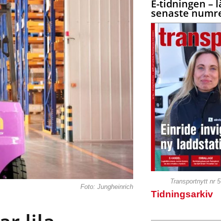
E-tidningen – l
senaste numre
Transportnytt nr 
Foto: Jungheinrich
Tidningsarkiv