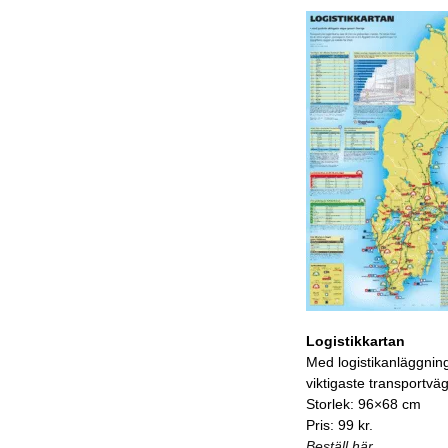
Logistikkartan
Med logistikanläggnin
viktigaste transportvä
Storlek: 96×68 cm
Pris: 99 kr.
Beställ här