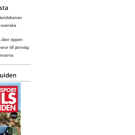
sta
nlandsbanan
 svenska
a åter öppen
varor till järnväg
amnarna
guiden