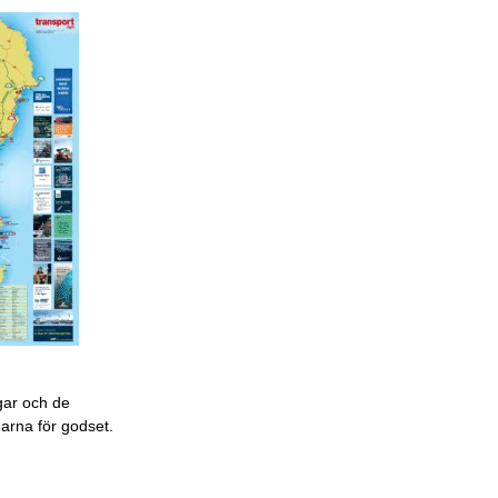
gar och de
garna för godset.