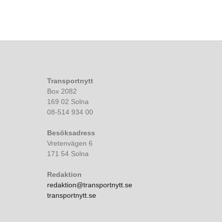
Transportnytt
Box 2082
169 02 Solna
08-514 934 00
Besöksadress
Vretenvägen 6
171 54 Solna
Redaktion
redaktion@transportnytt.se
transportnytt.se