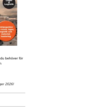
 du behöver för
ch
ger 2026!