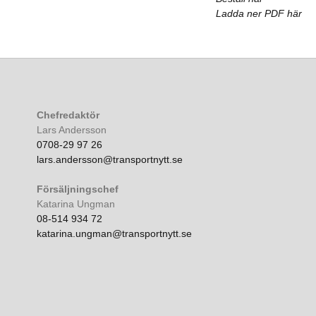
Ladda ner PDF här
Chefredaktör
Lars Andersson
0708-29 97 26
lars.andersson@transportnytt.se
Försäljningschef
Katarina Ungman
08-514 934 72
katarina.ungman@transportnytt.se