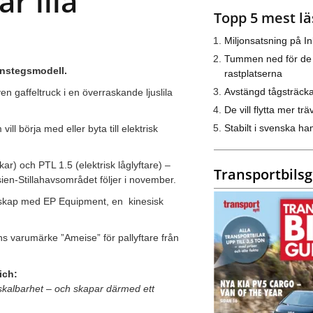
r lila
Topp 5 mest lä
Miljonsatsning på I
Tummen ned för de
instegsmodell.
rastplatserna
Avstängd tågsträck
n gaffeltruck i en överraskande ljuslila
De vill flytta mer trä
Stabilt i svenska h
l börja med eller byta till elektrisk
ar) och PTL 1.5 (elektrisk låglyftare) –
Transportbils
ien-Stillahavsområdet följer i november.
nerskap med EP Equipment, en
kinesisk
hs varumärke ”Ameise” för pallyftare från
ich:
skalbarhet – och skapar därmed ett