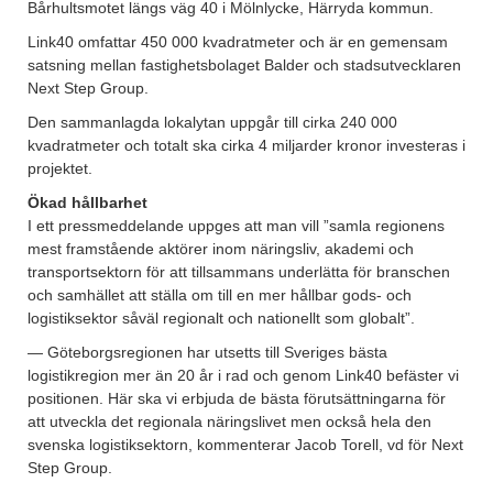
Bårhultsmotet längs väg 40 i Mölnlycke, Härryda kommun.
Link40 omfattar 450 000 kvadratmeter och är en gemensam
satsning mellan fastighetsbolaget Balder och stadsutvecklaren
Next Step Group.
Den sammanlagda lokalytan uppgår till cirka 240 000
kvadratmeter och totalt ska cirka 4 miljarder kronor investeras i
projektet.
Ökad hållbarhet
I ett pressmeddelande uppges att man vill ”samla regionens
mest framstående aktörer inom näringsliv, akademi och
transportsektorn för att tillsammans underlätta för branschen
och samhället att ställa om till en mer hållbar gods- och
logistiksektor såväl regionalt och nationellt som globalt”.
— Göteborgsregionen har utsetts till Sveriges bästa
logistikregion mer än 20 år i rad och genom Link40 befäster vi
positionen. Här ska vi erbjuda de bästa förutsättningarna för
att utveckla det regionala näringslivet men också hela den
svenska logistiksektorn, kommenterar Jacob Torell, vd för Next
Step Group.