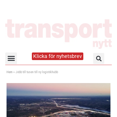
Klicka för nyhetsbrev
Truck- och lagerhandboken
Hem
»
Jobb till tusen till ny logistikhubb