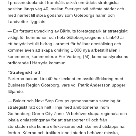
I pressmeddelandet framhålls också områdets strategiska
position längs väg 40, mellan Sveriges två största städer och
med närhet till stora godsnav som Göteborgs hamn och
Landvetter flygplats.
— En fortsatt utveckling av Bårhults företagspark är strategiskt
viktigt för kommunen och hela Göteborgsregionen. Link40 är
ett betydelsefullt bidrag i arbetet för hållbar omställning och
kommer även att skapa omkring 1 000 nya arbetstillfällen i
kommunen, kommenterar Per Vorberg (M), kommunstyrelsens
ordförande i Härryda kommun.
”Strategiskt rätt”
Parterna bakom Link40 har tecknat en avsiktsförklaring med
Business Region Göteborg, vars vd Patrik Andersson uppger
följande:
— Balder och Next Step Groups gemensamma satsning är
strategiskt rätt och helt i linje med ambitionerna inom
Gothenburg Green City Zone. Vi behöver skapa regionala och
lokala omlastningsnav för att transporter till och från
storstaden ska kunna effektiviseras och ske med utsläppsfria
fordon. Köerna och trafiken inne i staden behöver minska,