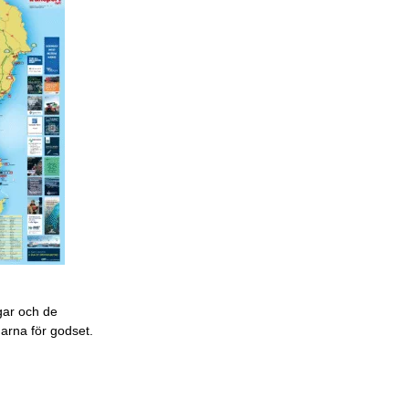
gar och de
garna för godset.