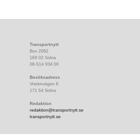
Transportnytt
Box 2082
169 02 Solna
08-514 934 00
Besöksadress
Vretenvägen 6
171 54 Solna
Redaktion
redaktion@transportnytt.se
transportnytt.se