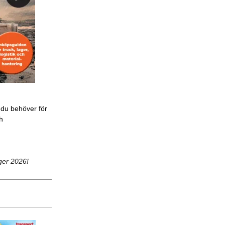
 du behöver för
ch
ger 2026!