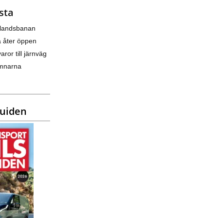
sta
nlandsbanan
a åter öppen
varor till järnväg
amnarna
guiden