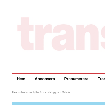
Hem
Annonsera
Prenumerera
Tra
Hem
»
Jernhusen fyller Årsta och bygger i Malmö