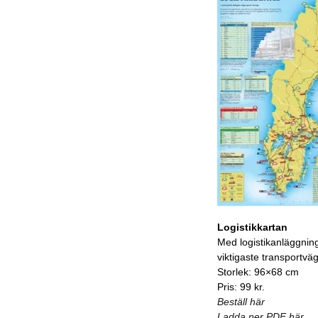
Logistikkartan
Med logistikanläggnin
viktigaste transportvä
Storlek: 96×68 cm
Pris: 99 kr.
Beställ här
Ladda ner PDF här