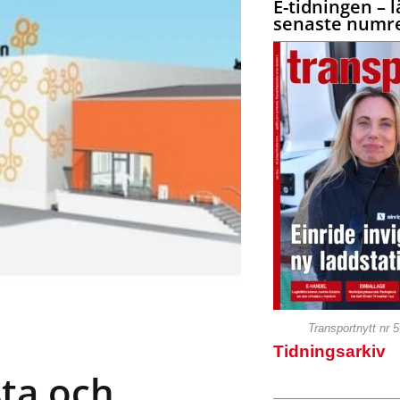
E-tidningen – l
senaste numre
Transportnytt nr 
Tidningsarkiv
sta och