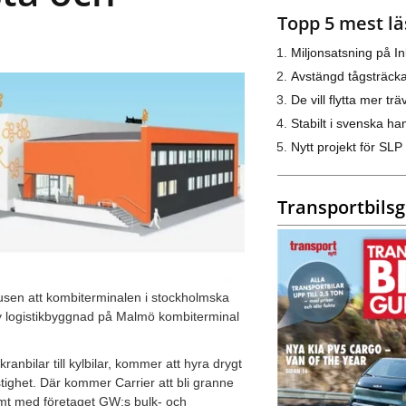
Topp 5 mest lä
Miljonsatsning på I
Avstängd tågsträck
De vill flytta mer trä
Stabilt i svenska h
Nytt projekt för SLP
Transportbils
husen att kombiterminalen i stockholmska
 ny logistikbyggnad på Malmö kombiterminal
anbilar till kylbilar, kommer att hyra drygt
tighet. Där kommer Carrier att bli granne
amt med företaget GW:s bulk- och