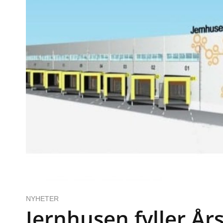
NYHETER
Jernhusen fyller År