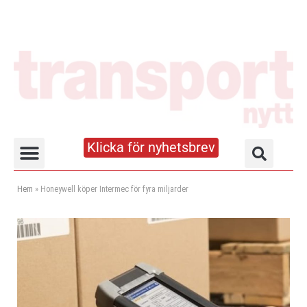
Klicka för nyhetsbrev
Truck- och lagerhandboken
Hem
»
Honeywell köper Intermec för fyra miljarder