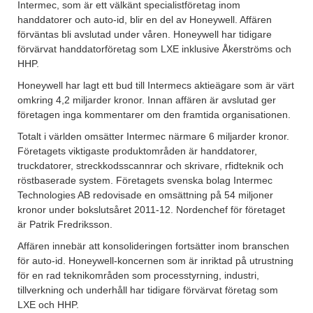
Intermec, som är ett välkänt specialistföretag inom
handdatorer och auto-id, blir en del av Honeywell. Affären
förväntas bli avslutad under våren. Honeywell har tidigare
förvärvat handdatorföretag som LXE inklusive Åkerströms och
HHP.
Honeywell har lagt ett bud till Intermecs aktieägare som är värt
omkring 4,2 miljarder kronor. Innan affären är avslutad ger
företagen inga kommentarer om den framtida organisationen.
Totalt i världen omsätter Intermec närmare 6 miljarder kronor.
Företagets viktigaste produktområden är handdatorer,
truckdatorer, streckkodsscannrar och skrivare, rfidteknik och
röstbaserade system. Företagets svenska bolag Intermec
Technologies AB redovisade en omsättning på 54 miljoner
kronor under bokslutsåret 2011-12. Nordenchef för företaget
är Patrik Fredriksson.
Affären innebär att konsolideringen fortsätter inom branschen
för auto-id. Honeywell-koncernen som är inriktad på utrustning
för en rad teknikområden som processtyrning, industri,
tillverkning och underhåll har tidigare förvärvat företag som
LXE och HHP.