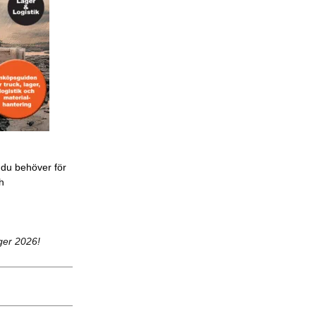
 du behöver för
ch
ger 2026!