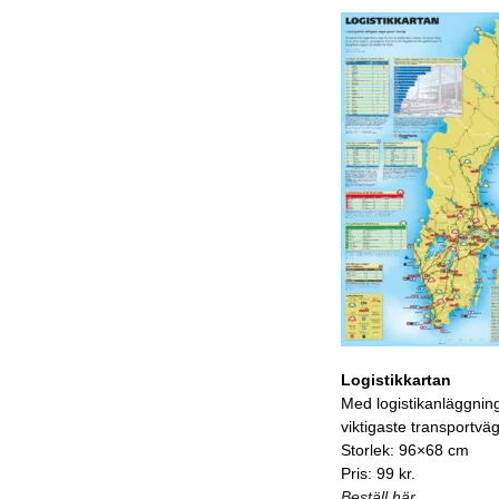
Logistikkartan
Med logistikanläggnin
viktigaste transportvä
Storlek: 96×68 cm
Pris: 99 kr.
Beställ här