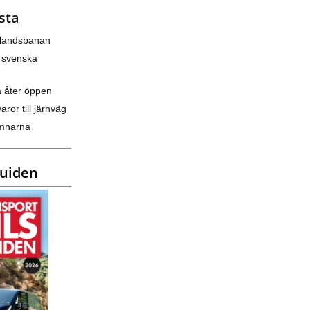
sta
nlandsbanan
 svenska
a åter öppen
varor till järnväg
amnarna
guiden