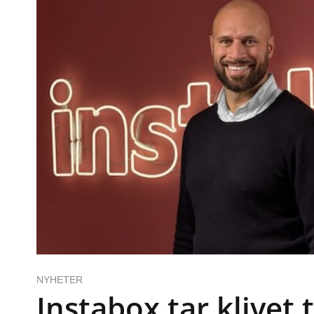
NYHETER
Instabox tar klivet t