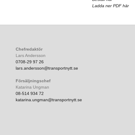
Ladda ner PDF här
Chefredaktör
Lars Andersson
0708-29 97 26
lars.andersson@transportnytt.se
Försäljningschef
Katarina Ungman
08-514 934 72
katarina.ungman@transportnytt.se