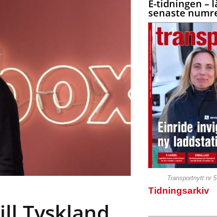
E-tidningen – l
senaste numre
Transportnytt nr 
Tidningsarkiv
ill Tyskland