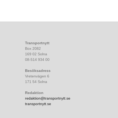
Transportnytt
Box 2082
169 02 Solna
08-514 934 00
Besöksadress
Vretenvägen 6
171 54 Solna
Redaktion
redaktion@transportnytt.se
transportnytt.se