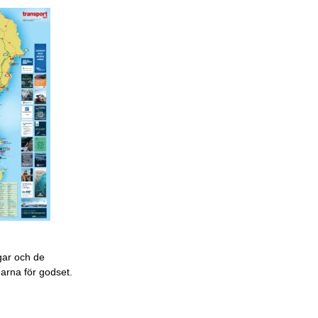
gar och de
garna för godset.