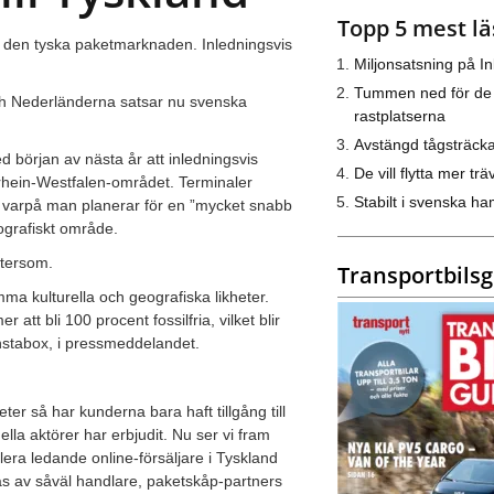
Topp 5 mest lä
på den tyska paketmarknaden. Inledningsvis
Miljonsatsning på I
Tummen ned för de
 och Nederländerna satsar nu svenska
rastplatserna
Avstängd tågsträck
 början av nästa år att inledningsvis
De vill flytta mer trä
hein-Westfalen-området. Terminaler
Stabilt i svenska h
f, varpå man planerar för en ”mycket snabb
eografiskt område.
eftersom.
Transportbils
a kulturella och geografiska likheter.
att bli 100 procent fossilfria, vilket blir
Instabox, i pressmeddelandet.
er så har kunderna bara haft tillgång till
la aktörer har erbjudit. Nu ser vi fram
era ledande online-försäljare i Tyskland
as av såväl handlare, paketskåp-partners