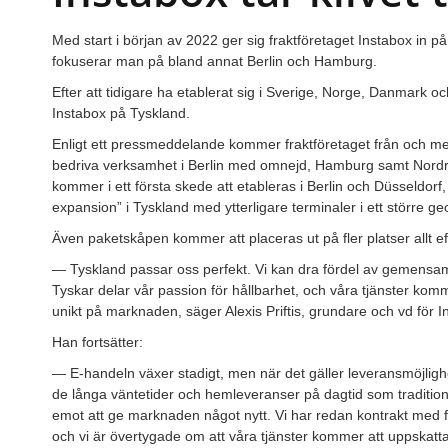
Med start i början av 2022 ger sig fraktföretaget Instabox in 
fokuserar man på bland annat Berlin och Hamburg.
Efter att tidigare ha etablerat sig i Sverige, Norge, Danmark
Instabox på Tyskland.
Enligt ett pressmeddelande kommer fraktföretaget från och med
bedriva verksamhet i Berlin med omnejd, Hamburg samt Nordr
kommer i ett första skede att etableras i Berlin och Düsseldor
expansion” i Tyskland med ytterligare terminaler i ett större g
Även paketskåpen kommer att placeras ut på fler platser allt 
— Tyskland passar oss perfekt. Vi kan dra fördel av gemensamm
Tyskar delar vår passion för hållbarhet, och våra tjänster kommer 
unikt på marknaden, säger Alexis Priftis, grundare och vd för 
Han fortsätter:
— E-handeln växer stadigt, men när det gäller leveransmöjlighet
de långa väntetider och hemleveranser på dagtid som traditionel
emot att ge marknaden något nytt. Vi har redan kontrakt med fl
och vi är övertygade om att våra tjänster kommer att uppskatt