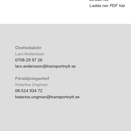
Ladda ner PDF här
Chefredaktör
Lars Andersson
0708-29 97 26
lars.andersson@transportnytt.se
Försäljningschef
Katarina Ungman
08-514 934 72
katarina.ungman@transportnytt.se