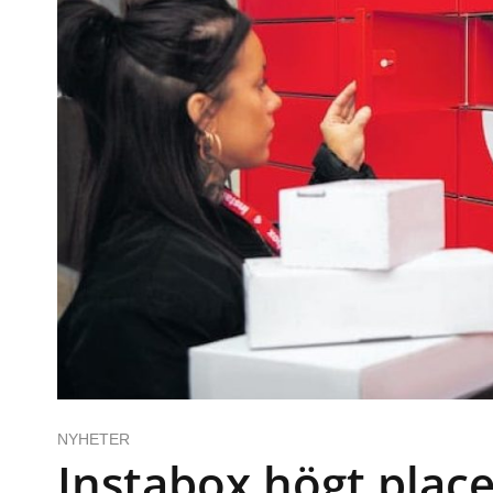
NYHETER
Instabox högt plac