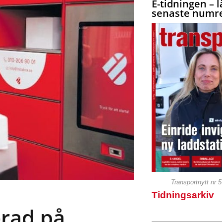
E-tidningen – l
senaste numre
Transportnytt nr 
Tidningsarkiv
erad på