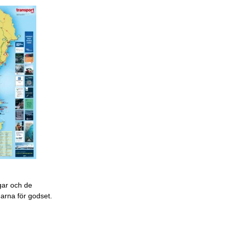
gar och de
garna för godset.