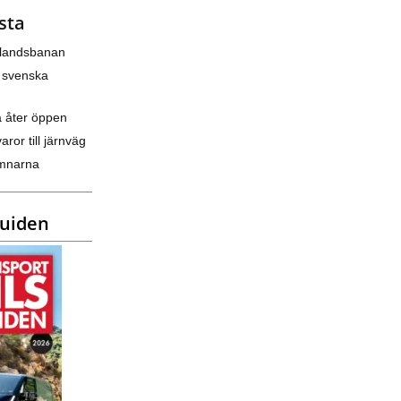
sta
nlandsbanan
 svenska
a åter öppen
varor till järnväg
amnarna
guiden