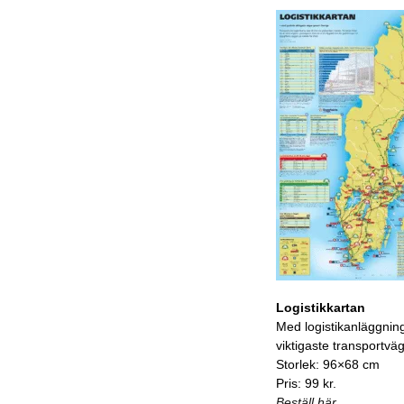
Logistikkartan
Med logistikanläggnin
viktigaste transportvä
Storlek: 96×68 cm
Pris: 99 kr.
Beställ här