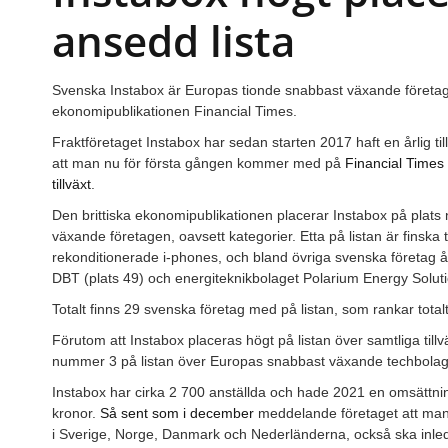
ansedd lista
Svenska Instabox är Europas tionde snabbast växande föret
ekonomipublikationen Financial Times.
Fraktföretaget Instabox har sedan starten 2017 haft en årlig ti
att man nu för första gången kommer med på
Financial Times 
tillväxt
.
Den brittiska ekonomipublikationen placerar Instabox på plats
växande företagen, oavsett kategorier. Etta på listan är finska
rekonditionerade i-phones, och bland övriga svenska företag å
DBT (plats 49) och energiteknikbolaget Polarium Energy Soluti
Totalt finns 29 svenska företag med på listan, som rankar total
Förutom att Instabox placeras högt på listan över samtliga til
nummer 3 på listan över Europas snabbast växande techbola
Instabox har cirka 2 700 anställda och hade 2021 en omsättni
kronor.
Så sent som i december
meddelande företaget att man,
i Sverige, Norge, Danmark och Nederländerna, också ska inle