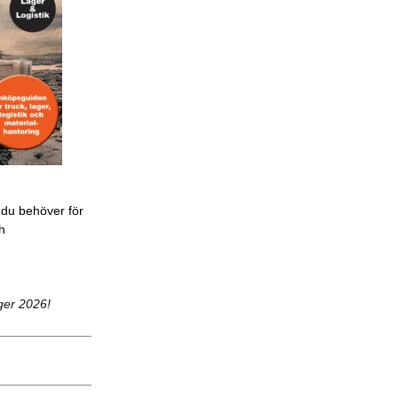
 du behöver för
ch
ger 2026!