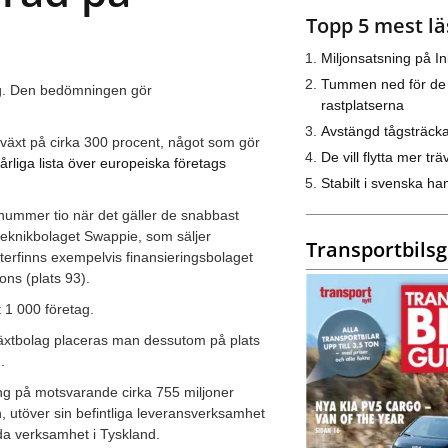
Topp 5 mest lä
Miljonsatsning på I
Tummen ned för de
ag. Den bedömningen gör
rastplatserna
Avstängd tågsträck
llväxt på cirka 300 procent, något som gör
De vill flytta mer trä
årliga lista över europeiska företags
Stabilt i svenska h
 nummer tio när det gäller de snabbast
 teknikbolaget Swappie, som säljer
Transportbils
terfinns exempelvis finansieringsbolaget
ons (plats 93).
t 1 000 företag.
lväxtbolag placeras man dessutom på plats
g.
ng på motsvarande cirka 755 miljoner
 utöver sin befintliga leveransverksamhet
da verksamhet i Tyskland.