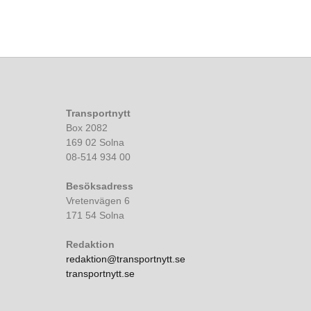
Transportnytt
Box 2082
169 02 Solna
08-514 934 00
Besöksadress
Vretenvägen 6
171 54 Solna
Redaktion
redaktion@transportnytt.se
transportnytt.se