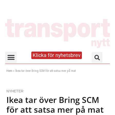
Klicka för nyhetsbrev
Truck- och lagerhandboken
Hem
»
Ikea tar över Bring SCM för att satsa mer på mat
NYHETER
Ikea tar över Bring SCM
för att satsa mer på mat