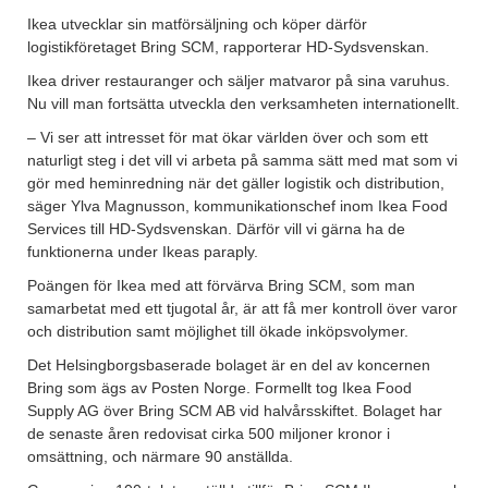
Ikea utvecklar sin matförsäljning och köper därför
logistikföretaget Bring SCM, rapporterar HD-Sydsvenskan.
Ikea driver restauranger och säljer matvaror på sina varuhus.
Nu vill man fortsätta utveckla den verksamheten internationellt.
– Vi ser att intresset för mat ökar världen över och som ett
naturligt steg i det vill vi arbeta på samma sätt med mat som vi
gör med heminredning när det gäller logistik och distribution,
säger Ylva Magnusson, kommunikationschef inom Ikea Food
Services till HD-Sydsvenskan. Därför vill vi gärna ha de
funktionerna under Ikeas paraply.
Poängen för Ikea med att förvärva Bring SCM, som man
samarbetat med ett tjugotal år, är att få mer kontroll över varor
och distribution samt möjlighet till ökade inköpsvolymer.
Det Helsingborgsbaserade bolaget är en del av koncernen
Bring som ägs av Posten Norge. Formellt tog Ikea Food
Supply AG över Bring SCM AB vid halvårsskiftet. Bolaget har
de senaste åren redovisat cirka 500 miljoner kronor i
omsättning, och närmare 90 anställda.