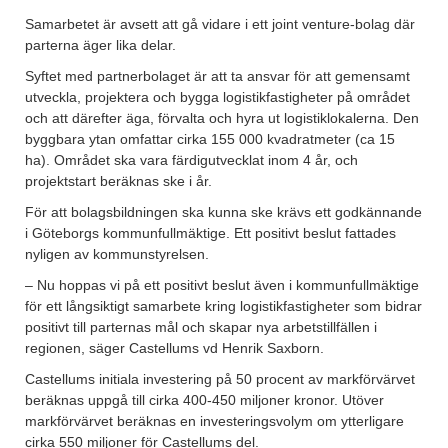
Samarbetet är avsett att gå vidare i ett joint venture-bolag där
parterna äger lika delar.
Syftet med partnerbolaget är att ta ansvar för att gemensamt
utveckla, projektera och bygga logistikfastigheter på området
och att därefter äga, förvalta och hyra ut logistiklokalerna. Den
byggbara ytan omfattar cirka 155 000 kvadratmeter (ca 15
ha). Området ska vara färdigutvecklat inom 4 år, och
projektstart beräknas ske i år.
För att bolagsbildningen ska kunna ske krävs ett godkännande
i Göteborgs kommunfullmäktige. Ett positivt beslut fattades
nyligen av kommunstyrelsen.
– Nu hoppas vi på ett positivt beslut även i kommunfullmäktige
för ett långsiktigt samarbete kring logistikfastigheter som bidrar
positivt till parternas mål och skapar nya arbetstillfällen i
regionen, säger Castellums vd Henrik Saxborn.
Castellums initiala investering på 50 procent av markförvärvet
beräknas uppgå till cirka 400-450 miljoner kronor. Utöver
markförvärvet beräknas en investeringsvolym om ytterligare
cirka 550 miljoner för Castellums del.