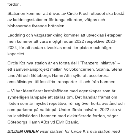
fordon.
Stationen kommer att drivas av Circle K och utbudet ska bestå
av laddningsstationer för tunga elfordon, vätgas och
biobaserade flytande bränslen.
Laddning och vätgastankning kommer att utvecklas i etapper,
men kommer att vara möjligt redan 2022 respektive 2023-
2024, för att sedan utvecklas med fler platser och högre
kapacitet.
Circle K:s nya station är en första del i ”Tranzero Initiative” –
ett samverkansprojekt mellan Volvokoncernen, Scania, Stena
Line AB och Göteborgs Hamn AB i syfte att accelerera
omställningen till fossilfria transporter till och från hamnen.
– Vi har identifierat lastbilsflöden med egenskaper som är
synnerligen lämpade att ställas om. Det handlar främst om
flöden som är mycket repetitiva, rör sig över korta avstånd och
som parkerar på nattdepå. Under första halvåret 2022 ska vi
ha lastbilsflöden i hamnen med elektrifierade fordon, säger
Göteborgs Hamn AB:s vd Elvir Dzanic.
BILDEN UNDER
visar platsen för Circle K:s nya station med