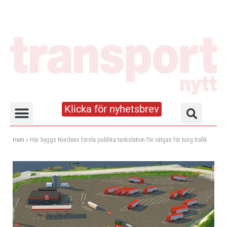
Klicka för nyhetsbrev
Truck- och lagerhandboken
Hem
»
Här byggs Nordens första publika tankstation för vätgas för tung trafik