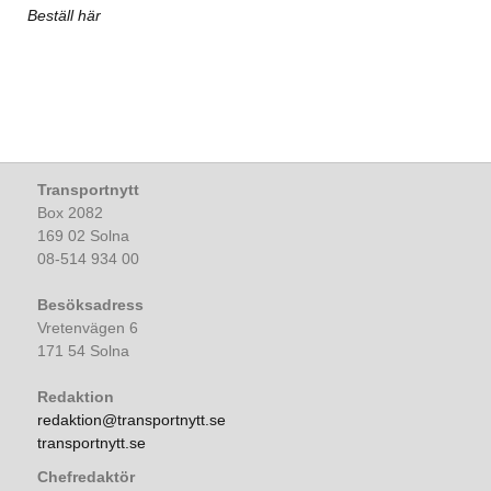
Beställ här
Transportnytt
Box 2082
169 02 Solna
08-514 934 00
Besöksadress
Vretenvägen 6
171 54 Solna
Redaktion
redaktion@transportnytt.se
transportnytt.se
Chefredaktör