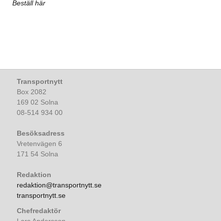
Beställ här
Transportnytt
Box 2082
169 02 Solna
08-514 934 00
Besöksadress
Vretenvägen 6
171 54 Solna
Redaktion
redaktion@transportnytt.se
transportnytt.se
Chefredaktör
Lars Andersson