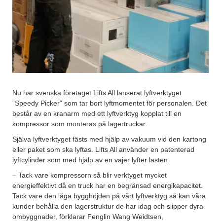
Nu har svenska företaget Lifts All lanserat lyftverktyget
”Speedy Picker” som tar bort lyftmomentet för personalen. Det
består av en kranarm med ett lyftverktyg kopplat till en
kompressor som monteras på lagertruckar.
Själva lyftverktyget fästs med hjälp av vakuum vid den kartong
eller paket som ska lyftas. Lifts All använder en patenterad
lyftcylinder som med hjälp av en vajer lyfter lasten.
– Tack vare kompressorn så blir verktyget mycket
energieffektivt då en truck har en begränsad energikapacitet.
Tack vare den låga bygghöjden på vårt lyftverktyg så kan våra
kunder behålla den lagerstruktur de har idag och slipper dyra
ombyggnader, förklarar Fenglin Wang Weidtsen,