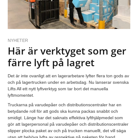
NYHETER
Här är verktyget som ger
färre lyft på lagret
Det är inte ovanligt att en lagerarbetare lyfter flera ton gods av
och på lagertrucken under en arbetsdag. Nu lanserar svenska
Lifts All ett nytt lyftverktyg som tar bort det manuella
lyftmomentet.
Truckarna på varudepåer och distributionscentraler har en
betydande roll för att gods ska kunna packas snabbt och
smidigt. Länge har det saknats effektiva lyfthjälpmedel som
gör att lagerpersonal på varudepåer och distributionscentraler
slipper plocka paket av och på trucken manuellt, det vill säga
utan att behöva lyfta av respektive på paketen för hand.