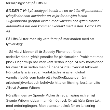
försäljningschef på Lifts All.
BILDEN T H:
Lyftverktyget består av en av Lifts All patenterad
lyftcylinder som använder en vajer för att lyfta lasten.
Sugkopparna greppar lasten med vakuum och lyften startar
automatiskt när den kommer i kontakt med lasten.
Foto:
Lifts
All
På Lifts All tror man sig vara först på marknaden med sitt
lyftverktyg:
– Så vitt vi känner till är Speedy Picker det första
serietillverkade lyfthjälpmedlet för plocktruckar. Problemet med
plock i lagermiljö har varit känt sedan länge, vi blev kontaktade
för över 10 år sedan men då hade vi inte utvecklat tekniken.
För cirka fyra år sedan kontaktades vi av en global
varudistributör som hade ett vitesföreläggande från
arbetsmiljöverket och behövde hitta en lösning, berättar Lifts
Alls vd Svante Wibom.
Försäljningen av Speedy Picker är redan igång och enligt
Svante Wibom jobbar man för högtryck för att hålla jämn takt
med orderingången. Man planerar också för en lansering