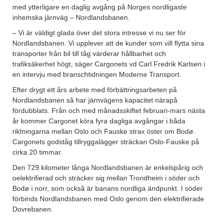
med ytterligare en daglig avgång på Norges nordligaste
inhemska järnväg – Nordlandsbanen.
– Vi är väldigt glada över det stora intresse vi nu ser för
Nordlandsbanen. Vi upplever att de kunder som vill flytta sina
transporter från bil till tåg värderar hållbarhet och
trafiksäkerhet högt, säger Cargonets vd Carl Fredrik Karlsen i
en intervju med branschtidningen Moderne Transport.
Efter drygt ett års arbete med förbättringsarbeten på
Nordlandsbanen så har järnvägens kapacitet närapå
fördubblats. Från och med månadsskiftet februari-mars nästa
år kommer Cargonet köra fyra dagliga avgångar i båda
riktningarna mellan Oslo och Fauske strax öster om Bodø.
Cargonets godståg tillryggalägger sträckan Oslo-Fauske på
cirka 20 timmar.
Den 729 kilometer långa Nordlandsbanen är enkelspårig och
oelektrifierad och sträcker sig mellan Trondheim i söder och
Bodø i norr, som också är banans nordliga ändpunkt. I söder
förbinds Nordlandsbanen med Oslo genom den elektrifierade
Dovrebanen.